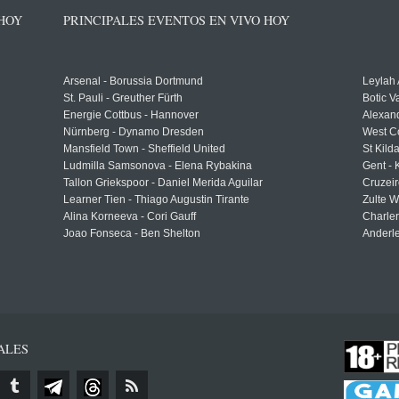
 HOY
PRINCIPALES EVENTOS EN VIVO HOY
Arsenal - Borussia Dortmund
Leylah
St. Pauli - Greuther Fürth
Botic V
Energie Cottbus - Hannover
Alexand
Nürnberg - Dynamo Dresden
West C
Mansfield Town - Sheffield United
St Kild
Ludmilla Samsonova - Elena Rybakina
Gent -
Tallon Griekspoor - Daniel Merida Aguilar
Cruzeir
Learner Tien - Thiago Augustin Tirante
Zulte 
Alina Korneeva - Cori Gauff
Charle
Joao Fonseca - Ben Shelton
Anderle
ALES