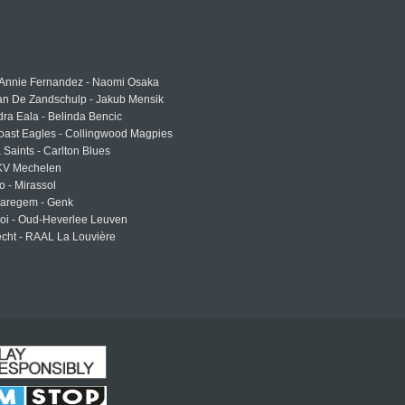
 Annie Fernandez - Naomi Osaka
an De Zandschulp - Jakub Mensik
ra Eala - Belinda Bencic
oast Eagles - Collingwood Magpies
a Saints - Carlton Blues
 KV Mechelen
o - Mirassol
Waregem - Genk
roi - Oud-Heverlee Leuven
cht - RAAL La Louvière