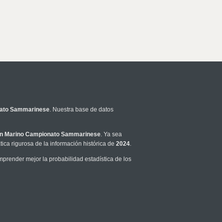
nato Sammarinese
. Nuestra base de datos
n Marino Campionato Sammarinese
. Ya sea
ca rigurosa de la información histórica de
2024
.
prender mejor la probabilidad estadística de los