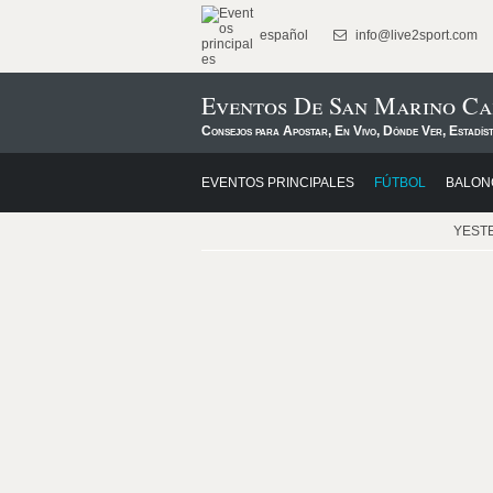
español
info@live2sport.com
Eventos De San Marino Ca
Consejos para Apostar, En Vivo, Dónde Ver, Estadís
EVENTOS PRINCIPALES
FÚTBOL
BALON
YEST