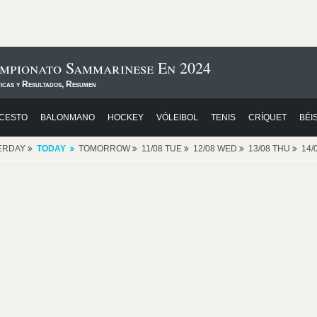
mpionato Sammarinese En 2024
ticas y Resultados, Resumen
CESTO
BALONMANO
HOCKEY
VÓLEIBOL
TENIS
CRÍQUET
BÉI
ERDAY
TODAY
TOMORROW
11/08 TUE
12/08 WED
13/08 THU
14/