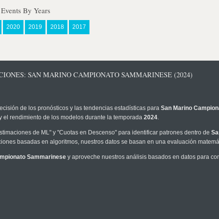
Events By Years
2020
2019
2018
2017
CIONES: SAN MARINO CAMPIONATO SAMMARINESE (2024)
ecisión de los pronósticos y las tendencias estadísticas para
San Marino Campio
I y el rendimiento de los modelos durante la temporada
2024
.
timaciones de ML" y "Cuotas en Descenso" para identificar patrones dentro de
Sa
iones basadas en algoritmos, nuestros datos se basan en una evaluación matemáti
ampionato Sammarinese
y aproveche nuestros análisis basados en datos para com