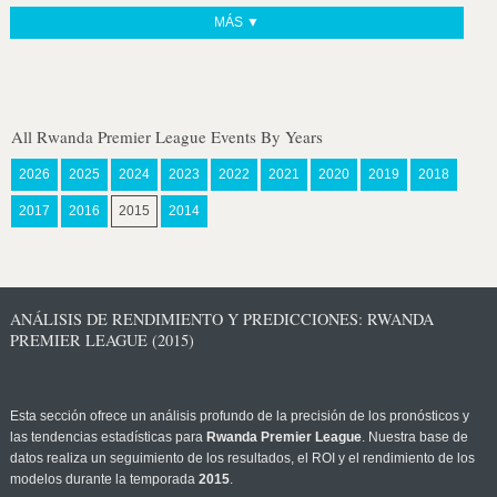
MÁS ▼
All Rwanda Premier League Events By Years
2026
2025
2024
2023
2022
2021
2020
2019
2018
2017
2016
2015
2014
ANÁLISIS DE RENDIMIENTO Y PREDICCIONES: RWANDA
PREMIER LEAGUE (2015)
Esta sección ofrece un análisis profundo de la precisión de los pronósticos y
las tendencias estadísticas para
Rwanda Premier League
. Nuestra base de
datos realiza un seguimiento de los resultados, el ROI y el rendimiento de los
modelos durante la temporada
2015
.