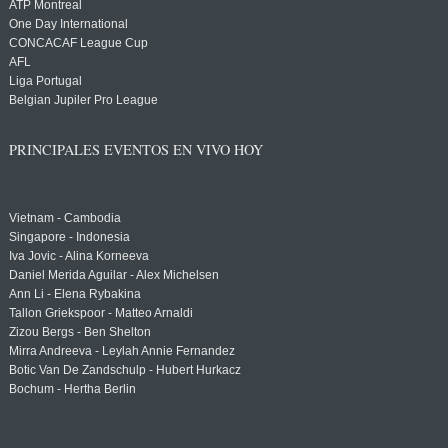
ATP Montreal
One Day International
CONCACAF League Cup
AFL
Liga Portugal
Belgian Jupiler Pro League
PRINCIPALES EVENTOS EN VIVO HOY
Vietnam - Cambodia
Singapore - Indonesia
Iva Jovic - Alina Korneeva
Daniel Merida Aguilar - Alex Michelsen
Ann Li - Elena Rybakina
Tallon Griekspoor - Matteo Arnaldi
Zizou Bergs - Ben Shelton
Mirra Andreeva - Leylah Annie Fernandez
Botic Van De Zandschulp - Hubert Hurkacz
Bochum - Hertha Berlin