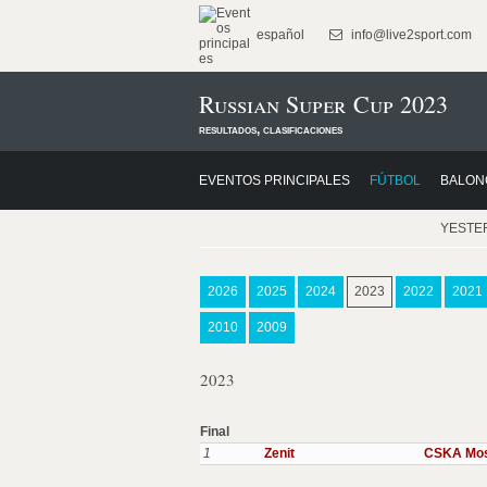
español
info@live2sport.com
Russian Super Cup 2023
resultados, clasificaciones
EVENTOS PRINCIPALES
FÚTBOL
BALON
YESTE
2026
2025
2024
2023
2022
2021
2010
2009
2023
Final
1
Zenit
CSKA Mo