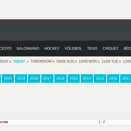
CESTO
BALONMANO
HOCKEY
VÓLEIBOL
TENIS
CRÍQUET
BÉI
RDAY
TODAY
TOMORROW
09/08 SUN
10/08 MON
11/08 TUE
12/
2020
2019
2018
2017
2016
2015
2014
2013
2012
2011
scow
1 : 0