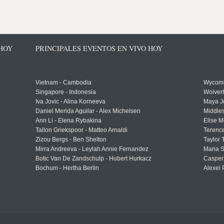
 HOY
PRINCIPALES EVENTOS EN VIVO HOY
Vietnam - Cambodia
Wycomb
Singapore - Indonesia
Wolver
Iva Jovic - Alina Korneeva
Maya J
Daniel Merida Aguilar - Alex Michelsen
Middle
Ann Li - Elena Rybakina
Elise M
Tallon Griekspoor - Matteo Arnaldi
Terenc
Zizou Bergs - Ben Shelton
Taylor 
Mirra Andreeva - Leylah Annie Fernandez
Maria S
Botic Van De Zandschulp - Hubert Hurkacz
Casper
Bochum - Hertha Berlin
Alexei 