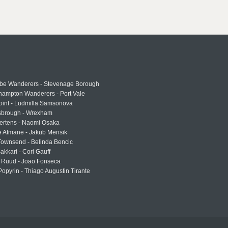
e Wanderers - Stevenage Borough
hampton Wanderers - Port Vale
oint - Ludmilla Samsonova
sbrough - Wrexham
ertens - Naomi Osaka
e Atmane - Jakub Mensik
Townsend - Belinda Bencic
akkari - Cori Gauff
 Ruud - Joao Fonseca
Popyrin - Thiago Augustin Tirante