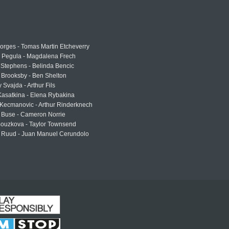
rges - Tomas Martin Etcheverry
a Pegula - Magdalena Frech
Stephens - Belinda Bencic
 Brooksby - Ben Shelton
 Svajda - Arthur Fils
asatkina - Elena Rybakina
Kecmanovic - Arthur Rinderknech
 Buse - Cameron Norrie
Bouzkova - Taylor Townsend
 Ruud - Juan Manuel Cerundolo