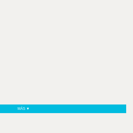
MÁS ▼