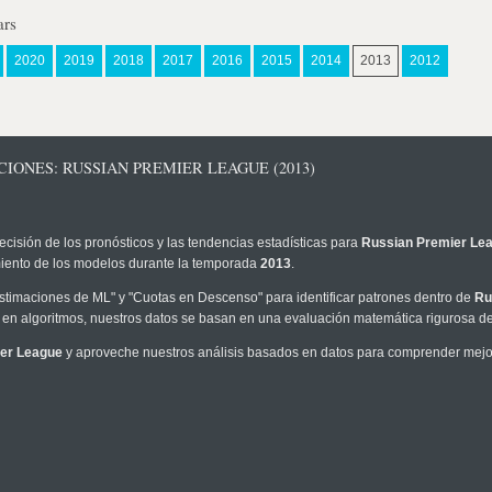
ars
2020
2019
2018
2017
2016
2015
2014
2013
2012
IONES: RUSSIAN PREMIER LEAGUE (2013)
ecisión de los pronósticos y las tendencias estadísticas para
Russian Premier Le
imiento de los modelos durante la temporada
2013
.
timaciones de ML" y "Cuotas en Descenso" para identificar patrones dentro de
Ru
en algoritmos, nuestros datos se basan en una evaluación matemática rigurosa de 
er League
y aproveche nuestros análisis basados en datos para comprender mejor 