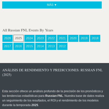
MÁS ▼
All Russian FNL Events By Years
2026
2025
2024
2023
2022
2021
2020
2019
2018
2017
2016
2015
2014
2013
2012
ANÁLISIS DE RENDIMIENTO Y PREDICCIONES: RUSSIAN FNL
(2025)
Esta sección ofrece un análisis profundo de la precisión de los pronósticos y
las tendencias estadísticas para
Russian FNL
. Nuestra base de datos realiza
un seguimiento de los resultados, el ROI y el rendimiento de los modelos
durante la temporada
2025
.