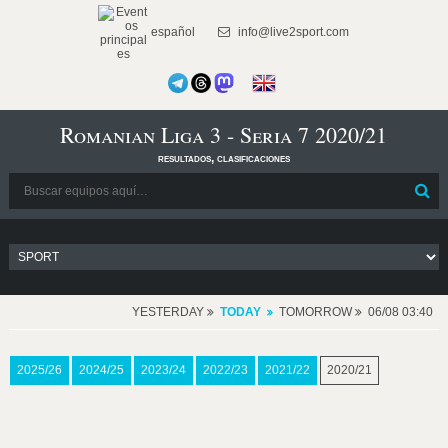
español
info@live2sport.com
Romanian Liga 3 - Seria 7 2020/21
resultados, clasificaciones
YESTERDAY
TODAY
TOMORROW
06/08 03:40
2025/26
2024/25
2023/24
2022/23
2021/22
2020/21