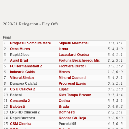
2020/21 Relegation - Play Offs
Final
1
Progresul Somcuta Mare
Sighetu Marmatiei
3 : 1
,
3 : 1
2
Ocna Mures
Iernut
5 : 4
,
3 : 0
3
Rapid Jibou
Luceafarul Oradea
3 : 6
,
1 : 1
4
Aurul Brad
Fortuna Becicherecu Mic
2 : 2
,
3 : 1
5
FC Hermannstadt 2
Frontiera Curtici
3 : 3
,
1 : 2
6
Industria Galda
Bisnov
1 : 2
,
0 : 0
7
Viitorul Simian
Minerul Costesti
3 : 4
,
2 : 1
8
Dunarea Calafat
Progresul Ezeris
0 : 3
,
1 : 1
9
CS U Craiova 2
Lupac
0 : 3
,
1 : 0
10
Babeni
Kids Tampa Brasov
0 : 7
,
3 : 4
11
Concordia 2
Codlea
3 : 1
,
3 : 1
12
Balotesti
Bradu
0 : 4
,
0 : 2
13
LPS HD Clinceni 2
Domnesti
2 : 2
,
1 : 1
14
Rapid Buzescu
Recolta Gh. Doja
0 : 2
,
0 : 3
15
CSM Oltenita
Petrolul 95
4 : 1
,
0 : 3