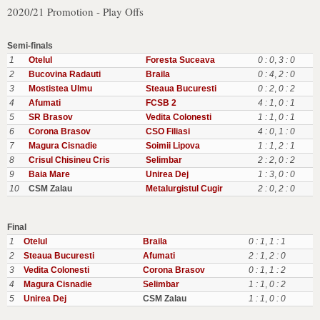
2020/21 Promotion - Play Offs
Semi-finals
1
Otelul
Foresta Suceava
0 : 0
,
3 : 0
2
Bucovina Radauti
Braila
0 : 4
,
2 : 0
3
Mostistea Ulmu
Steaua Bucuresti
0 : 2
,
0 : 2
4
Afumati
FCSB 2
4 : 1
,
0 : 1
5
SR Brasov
Vedita Colonesti
1 : 1
,
0 : 1
6
Corona Brasov
CSO Filiasi
4 : 0
,
1 : 0
7
Magura Cisnadie
Soimii Lipova
1 : 1
,
2 : 1
8
Crisul Chisineu Cris
Selimbar
2 : 2
,
0 : 2
9
Baia Mare
Unirea Dej
1 : 3
,
0 : 0
10
CSM Zalau
Metalurgistul Cugir
2 : 0
,
2 : 0
Final
1
Otelul
Braila
0 : 1
,
1 : 1
2
Steaua Bucuresti
Afumati
2 : 1
,
2 : 0
3
Vedita Colonesti
Corona Brasov
0 : 1
,
1 : 2
4
Magura Cisnadie
Selimbar
1 : 1
,
0 : 2
5
Unirea Dej
CSM Zalau
1 : 1
,
0 : 0