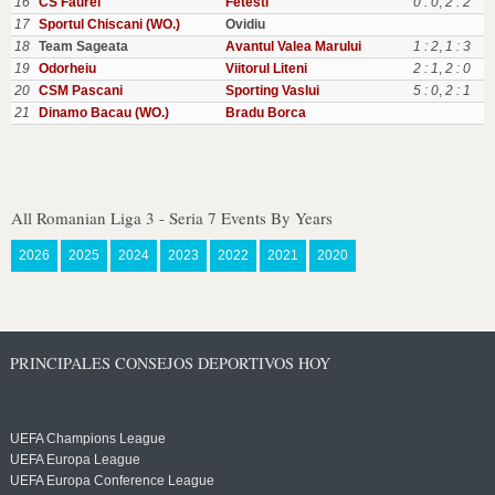
16
CS Faurei
Fetesti
0 : 0
,
2 : 2
17
Sportul Chiscani (WO.)
Ovidiu
18
Team Sageata
Avantul Valea Marului
1 : 2
,
1 : 3
19
Odorheiu
Viitorul Liteni
2 : 1
,
2 : 0
20
CSM Pascani
Sporting Vaslui
5 : 0
,
2 : 1
21
Dinamo Bacau (WO.)
Bradu Borca
All Romanian Liga 3 - Seria 7 Events By Years
2026
2025
2024
2023
2022
2021
2020
PRINCIPALES CONSEJOS DEPORTIVOS HOY
UEFA Champions League
UEFA Europa League
UEFA Europa Conference League