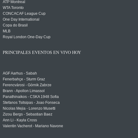
ATP Montreal
WTA Toronto
CONCACAF League Cup
One Day International
Copa do Brasil
MLB
Royal London One-Day Cup
PRINCIPALES EVENTOS EN VIVO HOY
AGF Aarhus - Sabah
Fenerbahçe - Sturm Graz
Ferencvárosi - Górnik Zabrze
Brann - Apollon Limassol
Panathinaikos - CSKA 1948 Sofia
Stefanos Tsitsipas - Joao Fonseca
Nicolas Mejia - Lorenzo Musetti
Zizou Bergs - Sebastian Baez
Ann Li - Kayla Cross
Valentin Vacherot - Mariano Navone