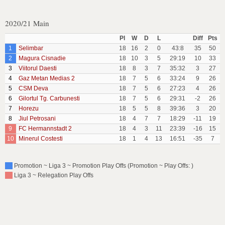
2020/21 Main
Pl
W
D
L
Diff
Pts
1
Selimbar
18
16
2
0
43:8
35
50
2
Magura Cisnadie
18
10
3
5
29:19
10
33
3
Viitorul Daesti
18
8
3
7
35:32
3
27
4
Gaz Metan Medias 2
18
7
5
6
33:24
9
26
5
CSM Deva
18
7
5
6
27:23
4
26
6
Gilortul Tg. Carbunesti
18
7
5
6
29:31
-2
26
7
Horezu
18
5
5
8
39:36
3
20
8
Jiul Petrosani
18
4
7
7
18:29
-11
19
9
FC Hermannstadt 2
18
4
3
11
23:39
-16
15
10
Minerul Costesti
18
1
4
13
16:51
-35
7
Promotion ~ Liga 3 ~ Promotion Play Offs (Promotion ~ Play Offs: )
Liga 3 ~ Relegation Play Offs