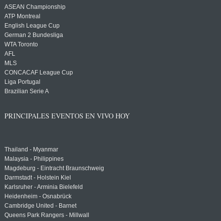
ASEAN Championship
ATP Montreal
English League Cup
German 2 Bundesliga
WTA Toronto
AFL
MLS
CONCACAF League Cup
Liga Portugal
Brazilian Serie A
PRINCIPALES EVENTOS EN VIVO HOY
Thailand - Myanmar
Malaysia - Philippines
Magdeburg - Eintracht Braunschweig
Darmstadt - Holstein Kiel
Karlsruher - Arminia Bielefeld
Heidenheim - Osnabrück
Cambridge United - Barnet
Queens Park Rangers - Millwall