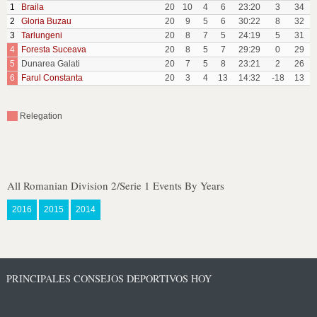
1
Braila
20
10
4
6
23:20
3
34
2
Gloria Buzau
20
9
5
6
30:22
8
32
3
Tarlungeni
20
8
7
5
24:19
5
31
4
Foresta Suceava
20
8
5
7
29:29
0
29
5
Dunarea Galati
20
7
5
8
23:21
2
26
6
Farul Constanta
20
3
4
13
14:32
-18
13
Relegation
All Romanian Division 2/Serie 1 Events By Years
2016
2015
2014
PRINCIPALES CONSEJOS DEPORTIVOS HOY