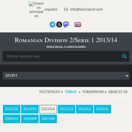
español
info@live2sport.com
Romanian Division 2/Serie 1 2013/14
resultados, clasificaciones
YESTERDAY
TODAY
TOMORROW
08/08 07:26
2015/16
2014/15
2013/14
2012/13
2011/12
2010/11
2009/10
2008/09
2007/08