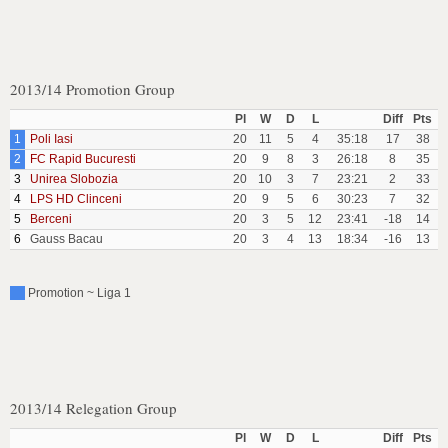
2013/14 Promotion Group
Pl
W
D
L
Diff
Pts
1
Poli Iasi
20
11
5
4
35:18
17
38
2
FC Rapid Bucuresti
20
9
8
3
26:18
8
35
3
Unirea Slobozia
20
10
3
7
23:21
2
33
4
LPS HD Clinceni
20
9
5
6
30:23
7
32
5
Berceni
20
3
5
12
23:41
-18
14
6
Gauss Bacau
20
3
4
13
18:34
-16
13
Promotion ~ Liga 1
2013/14 Relegation Group
Pl
W
D
L
Diff
Pts