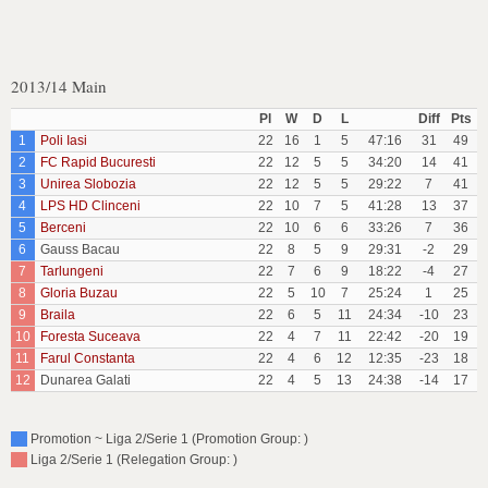
2013/14 Main
Pl
W
D
L
Diff
Pts
1
Poli Iasi
22
16
1
5
47:16
31
49
2
FC Rapid Bucuresti
22
12
5
5
34:20
14
41
3
Unirea Slobozia
22
12
5
5
29:22
7
41
4
LPS HD Clinceni
22
10
7
5
41:28
13
37
5
Berceni
22
10
6
6
33:26
7
36
6
Gauss Bacau
22
8
5
9
29:31
-2
29
7
Tarlungeni
22
7
6
9
18:22
-4
27
8
Gloria Buzau
22
5
10
7
25:24
1
25
9
Braila
22
6
5
11
24:34
-10
23
10
Foresta Suceava
22
4
7
11
22:42
-20
19
11
Farul Constanta
22
4
6
12
12:35
-23
18
12
Dunarea Galati
22
4
5
13
24:38
-14
17
Promotion ~ Liga 2/Serie 1 (Promotion Group: )
Liga 2/Serie 1 (Relegation Group: )