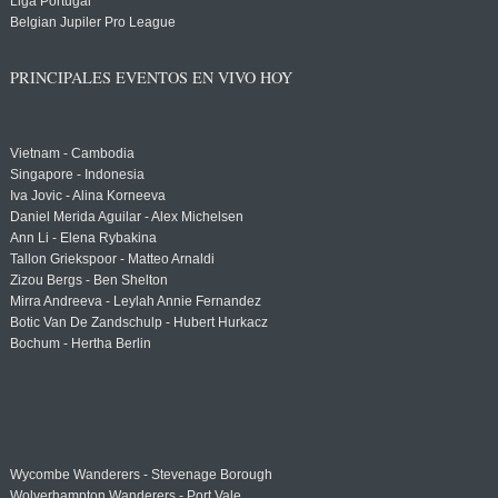
Liga Portugal
Belgian Jupiler Pro League
PRINCIPALES EVENTOS EN VIVO HOY
Vietnam - Cambodia
Singapore - Indonesia
Iva Jovic - Alina Korneeva
Daniel Merida Aguilar - Alex Michelsen
Ann Li - Elena Rybakina
Tallon Griekspoor - Matteo Arnaldi
Zizou Bergs - Ben Shelton
Mirra Andreeva - Leylah Annie Fernandez
Botic Van De Zandschulp - Hubert Hurkacz
Bochum - Hertha Berlin
Wycombe Wanderers - Stevenage Borough
Wolverhampton Wanderers - Port Vale