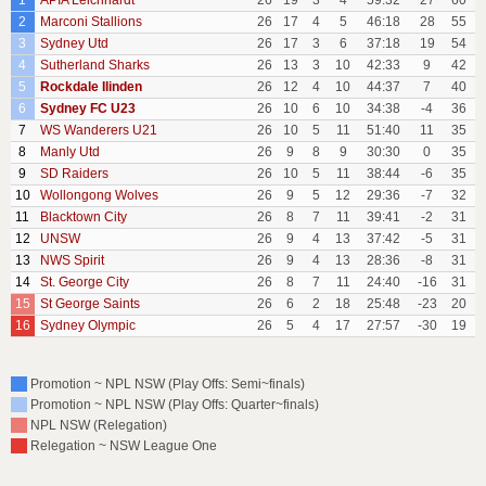
1
APIA Leichhardt
26
19
3
4
59:32
27
60
2
Marconi Stallions
26
17
4
5
46:18
28
55
3
Sydney Utd
26
17
3
6
37:18
19
54
4
Sutherland Sharks
26
13
3
10
42:33
9
42
5
Rockdale Ilinden
26
12
4
10
44:37
7
40
6
Sydney FC U23
26
10
6
10
34:38
-4
36
7
WS Wanderers U21
26
10
5
11
51:40
11
35
8
Manly Utd
26
9
8
9
30:30
0
35
9
SD Raiders
26
10
5
11
38:44
-6
35
10
Wollongong Wolves
26
9
5
12
29:36
-7
32
11
Blacktown City
26
8
7
11
39:41
-2
31
12
UNSW
26
9
4
13
37:42
-5
31
13
NWS Spirit
26
9
4
13
28:36
-8
31
14
St. George City
26
8
7
11
24:40
-16
31
15
St George Saints
26
6
2
18
25:48
-23
20
16
Sydney Olympic
26
5
4
17
27:57
-30
19
Promotion ~ NPL NSW (Play Offs: Semi~finals)
Promotion ~ NPL NSW (Play Offs: Quarter~finals)
NPL NSW (Relegation)
Relegation ~ NSW League One