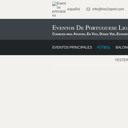
español
info@live2sport.com
Eventos De Portuguese Li
Consejos para Apostar, En Vivo, Dónde Ver, Estadís
EVENTOS PRINCIPALES
FÚTBOL
BALON
YESTE