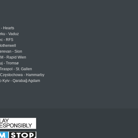
 - Hearts
urku - Vaduz
ec - RFS
otherwell
erevan - Sion
LM - Rapid Wien
uj - Tromsø
Tiraspol - St. Gallen
Częstochowa - Hammarby
 Kyiv - Qarabağ Agdam