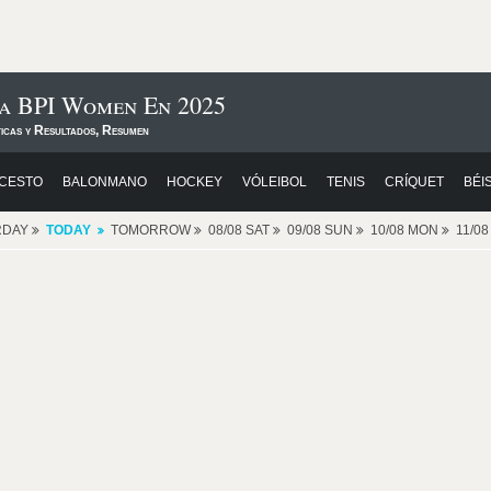
ga BPI Women En 2025
ticas y Resultados, Resumen
CESTO
BALONMANO
HOCKEY
VÓLEIBOL
TENIS
CRÍQUET
BÉI
RDAY
TODAY
TOMORROW
08/08 SAT
09/08 SUN
10/08 MON
11/0