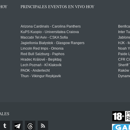
 HOY
PRINCIPALES EVENTOS EN VIVO HOY
Arizona Cardinals - Carolina Panthers
Benfica
KuPS Kuopio - Universitatea Craiova
Inter T
Maccabi Tel Aviv - CSKA Sofia
Jablon
Jagiellonia Białystok - Glasgow Rangers
HJK - M
Lincoln Red Imps - Omonia
Noah Y
Red Bull Salzburg - Paphos
Paide 
Hradec Králové - Beşiktaş
CFR Cl
Lech Poznań - KÍ Klaksvík
Sheriff 
PAOK - Anderlecht
Raków 
Thun - Vikingur Reykjavik
Dynamo
ALES