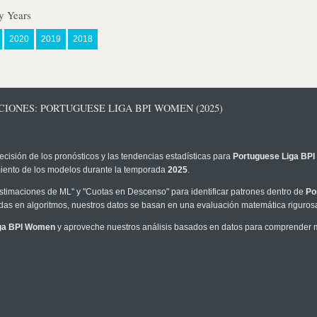
y Years
2020
2019
2018
CIONES: PORTUGUESE LIGA BPI WOMEN (2025)
ecisión de los pronósticos y las tendencias estadísticas para
Portuguese Liga BP
imiento de los modelos durante la temporada
2025
.
timaciones de ML" y "Cuotas en Descenso" para identificar patrones dentro de
Po
as en algoritmos, nuestros datos se basan en una evaluación matemática rigurosa
iga BPI Women
y aproveche nuestros análisis basados en datos para comprender me