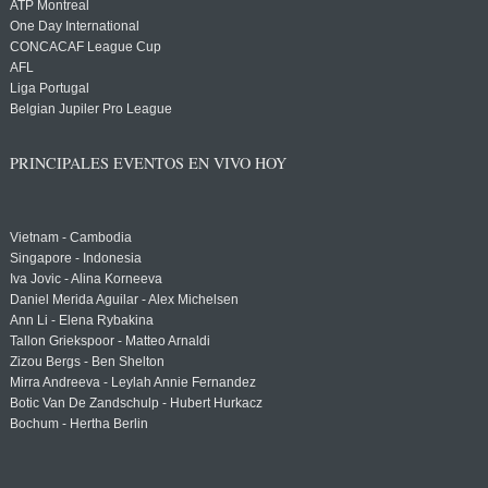
ATP Montreal
One Day International
CONCACAF League Cup
AFL
Liga Portugal
Belgian Jupiler Pro League
PRINCIPALES EVENTOS EN VIVO HOY
Vietnam - Cambodia
Singapore - Indonesia
Iva Jovic - Alina Korneeva
Daniel Merida Aguilar - Alex Michelsen
Ann Li - Elena Rybakina
Tallon Griekspoor - Matteo Arnaldi
Zizou Bergs - Ben Shelton
Mirra Andreeva - Leylah Annie Fernandez
Botic Van De Zandschulp - Hubert Hurkacz
Bochum - Hertha Berlin