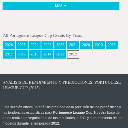
MÁS ▼
All Portuguese League Cup Events By Years
2026
2025
2024
2023
2022
2021
2020
2019
2018
2017
2016
2015
2014
2013
2012
ANÁLISIS DE RENDIMIENTO Y PREDICCIONES: PORTUGUESE
LEAGUE CUP (2012)
Esta sección ofrece un análisis profundo de la precisión de los pronósticos y
las tendencias estadísticas para
Portuguese League Cup
. Nuestra base de
datos realiza un seguimiento de los resultados, el ROI y el rendimiento de los
modelos durante la temporada
2012
.