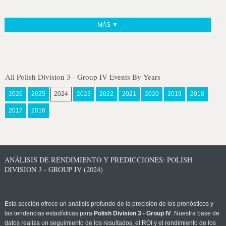
MÁS ▼
All Polish Division 3 - Group IV Events By Years
2026
2025
2024
2023
2022
2021
2020
2019
2018
2017
2016
ANÁLISIS DE RENDIMIENTO Y PREDICCIONES: POLISH
DIVISION 3 - GROUP IV (2024)
Esta sección ofrece un análisis profundo de la precisión de los pronósticos y
las tendencias estadísticas para
Polish Division 3 - Group IV
. Nuestra base de
datos realiza un seguimiento de los resultados, el ROI y el rendimiento de los