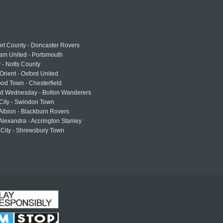
rt County - Doncaster Rovers
am United - Portsmouth
 - Notts County
Orient - Oxford United
od Town - Chesterfield
eld Wednesday - Bolton Wanderers
 City - Swindon Town
Albion - Blackburn Rovers
lexandra - Accrington Stanley
 City - Shrewsbury Town