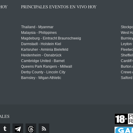
 HOY
PRINCIPALES EVENTOS EN VIVO HOY
Thailand - Myanmar
Stockpo
Malaysia - Philippines
West H
Magdeburg - Eintracht Braunschweig
Burnley
Darmstadt - Holstein Kiel
Leyton 
Karlsruher - Arminia Bielefeld
Fleetwo
Heidenheim - Osnabrück
Sheffi
Cambridge United - Barnet
Cardiff
Queens Park Rangers - Millwall
Burton 
Derby County - Lincoln City
Crewe A
Barnsley - Wigan Athletic
Salford
ALES