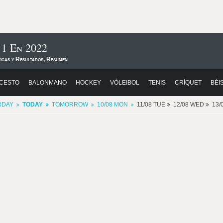
 1 En 2022
ticas y Resultados, Resumen
CESTO
BALONMANO
HOCKEY
VÓLEIBOL
TENIS
CRÍQUET
BÉI
RDAY
TODAY
TOMORROW
10/08 MON
11/08 TUE
12/08 WED
13/