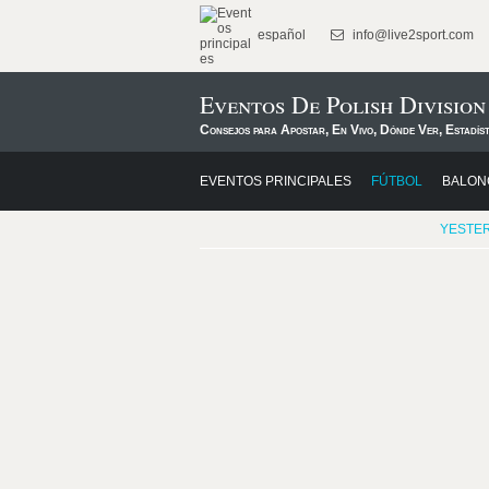
español
info@live2sport.com
Eventos De Polish Division
Consejos para Apostar, En Vivo, Dónde Ver, Estadís
EVENTOS PRINCIPALES
FÚTBOL
BALON
YESTE