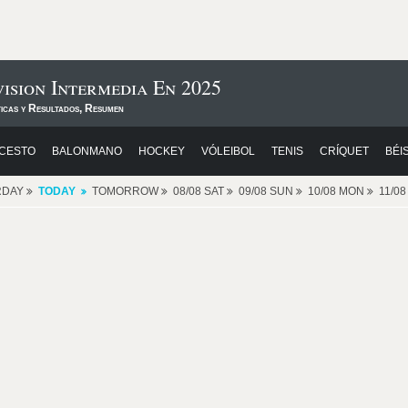
ision Intermedia En 2025
ticas y Resultados, Resumen
CESTO
BALONMANO
HOCKEY
VÓLEIBOL
TENIS
CRÍQUET
BÉI
RDAY
TODAY
TOMORROW
08/08 SAT
09/08 SUN
10/08 MON
11/0