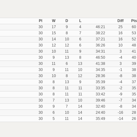
Pl
W
D
L
Diff
Pts
30
17
9
4
46:21
25
60
30
15
8
7
38:22
16
53
30
14
10
6
37:21
16
52
30
12
12
6
36:26
10
48
30
10
11
9
34:31
3
41
30
9
13
8
46:50
-4
40
30
11
6
13
41:38
3
39
30
9
11
10
34:35
-1
38
30
10
8
12
28:36
-8
38
30
8
13
9
35:39
-4
37
30
8
11
11
33:35
-2
35
30
8
11
11
33:42
-9
35
30
7
13
10
39:46
-7
34
30
9
7
14
32:40
-8
34
30
6
10
14
24:40
-16
28
30
5
11
14
35:49
-14
26