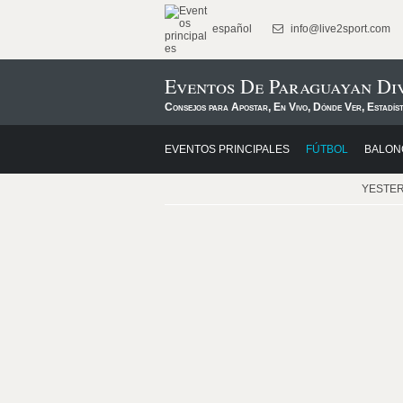
español
info@live2sport.com
Eventos De Paraguayan Div
Consejos para Apostar, En Vivo, Dónde Ver, Estadís
EVENTOS PRINCIPALES
FÚTBOL
BALON
YESTE