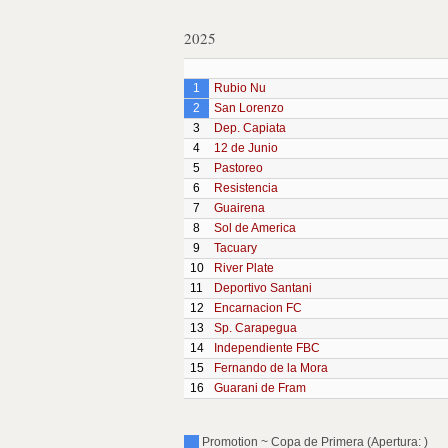
2025
1
Rubio Nu
2
San Lorenzo
3
Dep. Capiata
4
12 de Junio
5
Pastoreo
6
Resistencia
7
Guairena
8
Sol de America
9
Tacuary
10
River Plate
11
Deportivo Santani
12
Encarnacion FC
13
Sp. Carapegua
14
Independiente FBC
15
Fernando de la Mora
16
Guarani de Fram
Promotion ~ Copa de Primera (Apertura: )