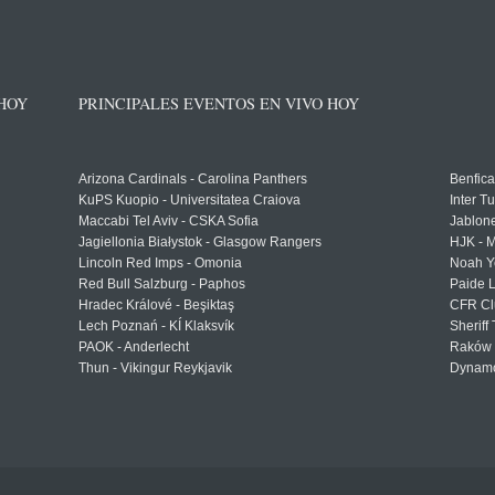
 HOY
PRINCIPALES EVENTOS EN VIVO HOY
Arizona Cardinals - Carolina Panthers
Benfica
KuPS Kuopio - Universitatea Craiova
Inter T
Maccabi Tel Aviv - CSKA Sofia
Jablon
Jagiellonia Białystok - Glasgow Rangers
HJK - M
Lincoln Red Imps - Omonia
Noah Y
Red Bull Salzburg - Paphos
Paide 
Hradec Králové - Beşiktaş
CFR Cl
Lech Poznań - KÍ Klaksvík
Sheriff 
PAOK - Anderlecht
Raków 
Thun - Vikingur Reykjavik
Dynamo