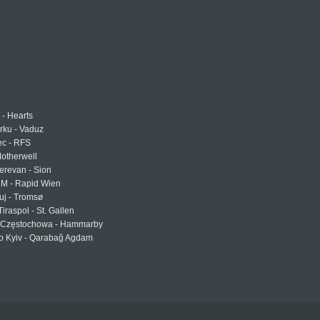
 - Hearts
urku - Vaduz
ec - RFS
otherwell
erevan - Sion
LM - Rapid Wien
uj - Tromsø
Tiraspol - St. Gallen
Częstochowa - Hammarby
 Kyiv - Qarabağ Agdam