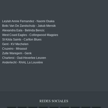
Leylah Annie Fernandez - Naomi Osaka
Botic Van De Zandschulp - Jakub Mensik
Alexandra Eala - Belinda Bencic
West Coast Eagles - Collingwood Magpies
St Kilda Saints - Carlton Blues
Gent - KV Mechelen
Cruzeiro - Mirassol
Zulte Waregem - Genk
Charleroi - Oud-Heverlee Leuven
Anderlecht - RAAL La Louvière
REDES SOCIALES