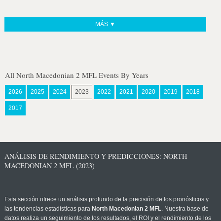
MÁS ▼
All North Macedonian 2 MFL Events By Years
2026
2025
2024
2023
2022
2021
2020
2019
2018
2017
ANÁLISIS DE RENDIMIENTO Y PREDICCIONES: NORTH
MACEDONIAN 2 MFL (2023)
Esta sección ofrece un análisis profundo de la precisión de los pronósticos y
las tendencias estadísticas para
North Macedonian 2 MFL
. Nuestra base de
datos realiza un seguimiento de los resultados, el ROI y el rendimiento de los