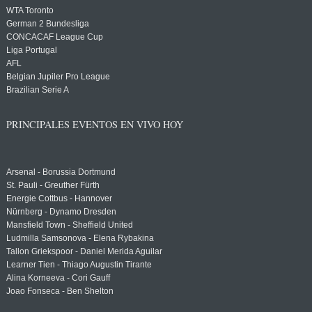
WTA Toronto
German 2 Bundesliga
CONCACAF League Cup
Liga Portugal
AFL
Belgian Jupiler Pro League
Brazilian Serie A
PRINCIPALES EVENTOS EN VIVO HOY
Arsenal - Borussia Dortmund
St. Pauli - Greuther Fürth
Energie Cottbus - Hannover
Nürnberg - Dynamo Dresden
Mansfield Town - Sheffield United
Ludmilla Samsonova - Elena Rybakina
Tallon Griekspoor - Daniel Merida Aguilar
Learner Tien - Thiago Augustin Tirante
Alina Korneeva - Cori Gauff
Joao Fonseca - Ben Shelton