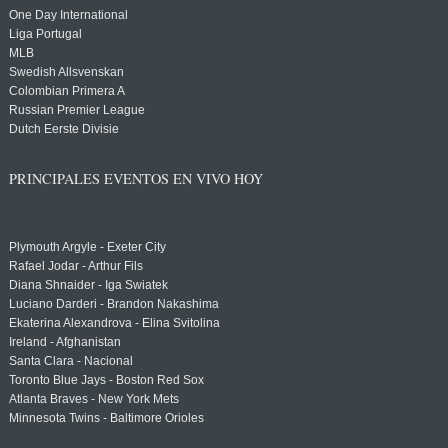
One Day International
Liga Portugal
MLB
Swedish Allsvenskan
Colombian Primera A
Russian Premier League
Dutch Eerste Divisie
PRINCIPALES EVENTOS EN VIVO HOY
Plymouth Argyle - Exeter City
Rafael Jodar - Arthur Fils
Diana Shnaider - Iga Swiatek
Luciano Darderi - Brandon Nakashima
Ekaterina Alexandrova - Elina Svitolina
Ireland - Afghanistan
Santa Clara - Nacional
Toronto Blue Jays - Boston Red Sox
Atlanta Braves - New York Mets
Minnesota Twins - Baltimore Orioles