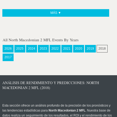
MÁS ▼
All North Macedonian 2 MFL Events By Years
2026
2025
2024
2023
2022
2021
2020
2019
2018
2017
ANÁLISIS DE RENDIMIENTO Y PREDICCIONES: NORTH
MACEDONIAN 2 MFL (2018)
Esta sección ofrece un análisis profundo de la precisión de los pronósticos y
las tendencias estadísticas para
North Macedonian 2 MFL
. Nuestra base de
datos realiza un seguimiento de los resultados, el ROI y el rendimiento de los