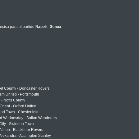
ecisa para el partido
Napoli - Genoa
.
rt County - Doncaster Rovers
am United - Portsmouth
 - Notts County
Orient - Oxford United
od Town - Chesterfield
eld Wednesday - Bolton Wanderers
 City - Swindon Town
Albion - Blackburn Rovers
lexandra - Accrington Stanley