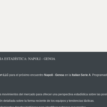
IA ESTADÍSTICA: NAPOLI - GENOA
rt LLC
para el próximo encuentro
Napoli - Genoa
en la
Italian Serie A
. Programad
 movimientos del mercado para ofrecer una perspectiva estadística sobre las posi
n detallada sobre la forma reciente de los equipos y tendencias tácticas.