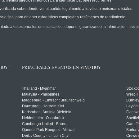
amientos directos históricos para identificar patrones recurrentes.
erificada sobre dónde ver el partido legalmente a través de emisoras oficiales.
ato final para obtener estadísticas completas y resúmenes de rendimiento.
ntado a datos para los entusiastas del deporte, garantizando la información más pr
 HOY
PRINCIPALES EVENTOS EN VIVO HOY
Thailand - Myanmar
Stockpo
Malaysia - Philippines
West H
Magdeburg - Eintracht Braunschweig
Burnley
Darmstadt - Holstein Kiel
Leyton 
Karlsruher - Arminia Bielefeld
Fleetwo
Heidenheim - Osnabrück
Sheffi
Cambridge United - Barnet
Cardiff
Queens Park Rangers - Millwall
Burton 
Derby County - Lincoln City
Crewe A