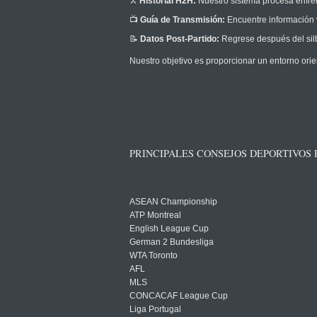
⚔️
Historial H2H:
Nuestro sistema procesa enfrent
📺
Guía de Transmisión:
Encuentre información v
📝
Datos Post-Partido:
Regrese después del silb
Nuestro objetivo es proporcionar un entorno orie
PRINCIPALES CONSEJOS DEPORTIVOS
ASEAN Championship
ATP Montreal
English League Cup
German 2 Bundesliga
WTA Toronto
AFL
MLS
CONCACAF League Cup
Liga Portugal