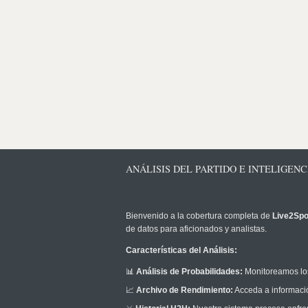
ANÁLISIS DEL PARTIDO E INTELIGENC
Bienvenido a la cobertura completa de
Live2Spo
de datos para aficionados y analistas.
Características del Análisis:
📊
Análisis de Probabilidades:
Monitoreamos los
📈
Archivo de Rendimiento:
Acceda a informació