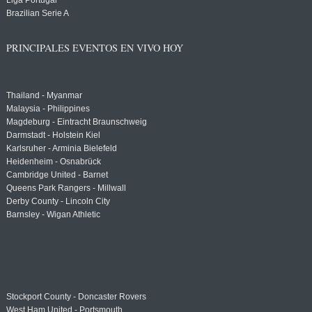
Liga Portugal
Brazilian Serie A
PRINCIPALES EVENTOS EN VIVO HOY
Thailand - Myanmar
Malaysia - Philippines
Magdeburg - Eintracht Braunschweig
Darmstadt - Holstein Kiel
Karlsruher - Arminia Bielefeld
Heidenheim - Osnabrück
Cambridge United - Barnet
Queens Park Rangers - Millwall
Derby County - Lincoln City
Barnsley - Wigan Athletic
Stockport County - Doncaster Rovers
West Ham United - Portsmouth