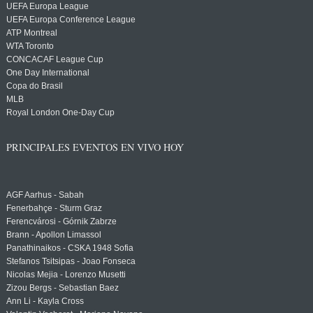
UEFA Europa League
UEFA Europa Conference League
ATP Montreal
WTA Toronto
CONCACAF League Cup
One Day International
Copa do Brasil
MLB
Royal London One-Day Cup
PRINCIPALES EVENTOS EN VIVO HOY
AGF Aarhus - Sabah
Fenerbahçe - Sturm Graz
Ferencvárosi - Górnik Zabrze
Brann - Apollon Limassol
Panathinaikos - CSKA 1948 Sofia
Stefanos Tsitsipas - Joao Fonseca
Nicolas Mejia - Lorenzo Musetti
Zizou Bergs - Sebastian Baez
Ann Li - Kayla Cross