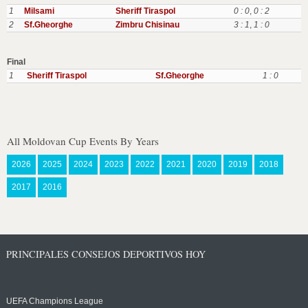
1
Milsami
Sheriff Tiraspol
0 : 0
,
0 : 2
2
Sf.Gheorghe
Zimbru Chisinau
3 : 1
,
1 : 0
Final
1
Sheriff Tiraspol
Sf.Gheorghe
1 : 0
All Moldovan Cup Events By Years
2026
2025
2024
2023
2022
2021
2020
2019
2018
2017
2016
PRINCIPALES CONSEJOS DEPORTIVOS HOY
UEFA Champions League