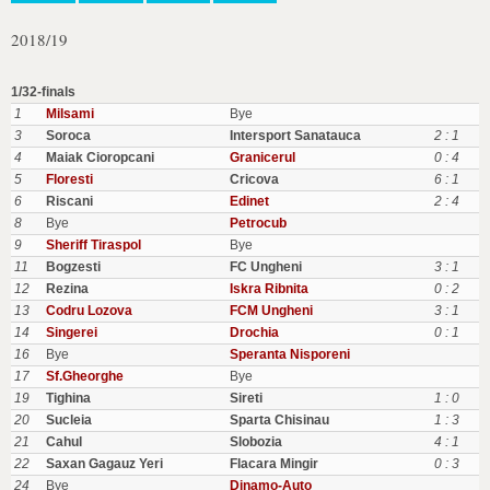
2018/19
1/32-finals
1
Milsami
Bye
3
Soroca
Intersport Sanatauca
2 : 1
4
Maiak Cioropcani
Granicerul
0 : 4
5
Floresti
Cricova
6 : 1
6
Riscani
Edinet
2 : 4
8
Bye
Petrocub
9
Sheriff Tiraspol
Bye
11
Bogzesti
FC Ungheni
3 : 1
12
Rezina
Iskra Ribnita
0 : 2
13
Codru Lozova
FCM Ungheni
3 : 1
14
Singerei
Drochia
0 : 1
16
Bye
Speranta Nisporeni
17
Sf.Gheorghe
Bye
19
Tighina
Sireti
1 : 0
20
Sucleia
Sparta Chisinau
1 : 3
21
Cahul
Slobozia
4 : 1
22
Saxan Gagauz Yeri
Flacara Mingir
0 : 3
24
Bye
Dinamo-Auto