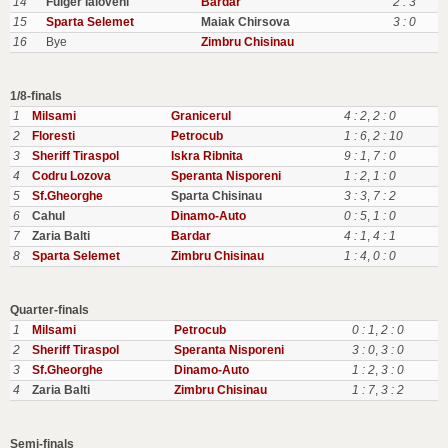
14
Fulger Ialoveni
Bardar
2 : 3
15
Sparta Selemet
Maiak Chirsova
3 : 0
16
Bye
Zimbru Chisinau
1/8-finals
1
Milsami
Granicerul
4 : 2
,
2 : 0
2
Floresti
Petrocub
1 : 6
,
2 : 10
3
Sheriff Tiraspol
Iskra Ribnita
9 : 1
,
7 : 0
4
Codru Lozova
Speranta Nisporeni
1 : 2
,
1 : 0
5
Sf.Gheorghe
Sparta Chisinau
3 : 3
,
7 : 2
6
Cahul
Dinamo-Auto
0 : 5
,
1 : 0
7
Zaria Balti
Bardar
4 : 1
,
4 : 1
8
Sparta Selemet
Zimbru Chisinau
1 : 4
,
0 : 0
Quarter-finals
1
Milsami
Petrocub
0 : 1
,
2 : 0
2
Sheriff Tiraspol
Speranta Nisporeni
3 : 0
,
3 : 0
3
Sf.Gheorghe
Dinamo-Auto
1 : 2
,
3 : 0
4
Zaria Balti
Zimbru Chisinau
1 : 7
,
3 : 2
Semi-finals