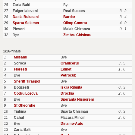
25
Zaria Balti
Bye
27
Fulger Ialoveni
Real Succes
3 : 2
28
Dacia Buiucani
Bardar
3 : 4
29
Sparta Selemet
Olimp Comrat
4 : 0
30
Pleseni
Maiak Chirsova
0 : 1
32
Bye
Zimbru Chisinau
1/16-finals
1
Milsami
Bye
2
Soroca
Granicerul
3 : 5
3
Floresti
Edinet
1 : 0
4
Bye
Petrocub
5
Sheriff Tiraspol
Bye
6
Bogzesti
Iskra Ribnita
0 : 3
7
Codru Lozova
Drochia
2 : 0
8
Bye
Speranta Nisporeni
9
Sf.Gheorghe
Bye
10
Tighina
Sparta Chisinau
0 : 3
11
Cahul
Flacara Mingir
2 : 0
12
Bye
Dinamo-Auto
13
Zaria Balti
Bye