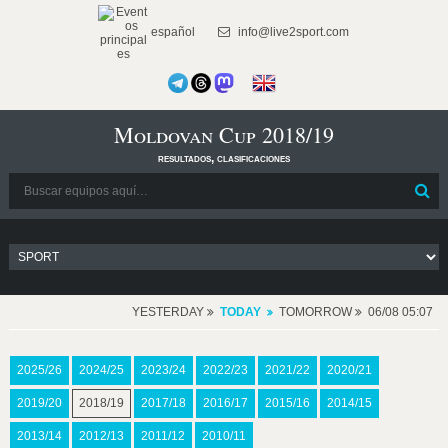
español
info@live2sport.com
Moldovan Cup 2018/19
resultados, clasificaciones
YESTERDAY
TODAY
TOMORROW
06/08 05:07
2025/26
2024/25
2023/24
2022/23
2021/22
2020/21
2019/20
2018/19
2017/18
2016/17
2015/16
2014/15
2013/14
2012/13
2011/12
2010/11