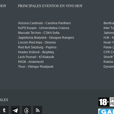
 HOY
PRINCIPALES EVENTOS EN VIVO HOY
Arizona Cardinals - Carolina Panthers
Benfica
KuPS Kuopio - Universitatea Craiova
Inter T
Maccabi Tel Aviv - CSKA Sofia
Jablon
Jagiellonia Białystok - Glasgow Rangers
HJK - M
Lincoln Red Imps - Omonia
Noah Y
Red Bull Salzburg - Paphos
Paide 
Hradec Králové - Beşiktaş
CFR Cl
Lech Poznań - KÍ Klaksvík
Sheriff 
PAOK - Anderlecht
Raków 
Thun - Vikingur Reykjavik
Dynamo
ALES