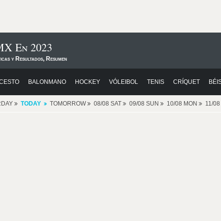
MX En 2023
ticas y Resultados, Resumen
CESTO
BALONMANO
HOCKEY
VÓLEIBOL
TENIS
CRÍQUET
BÉI
RDAY
TODAY
TOMORROW
08/08 SAT
09/08 SUN
10/08 MON
11/0