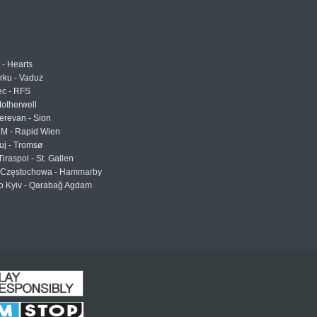
 - Hearts
urku - Vaduz
ec - RFS
otherwell
erevan - Sion
LM - Rapid Wien
uj - Tromsø
Tiraspol - St. Gallen
Częstochowa - Hammarby
 Kyiv - Qarabağ Agdam