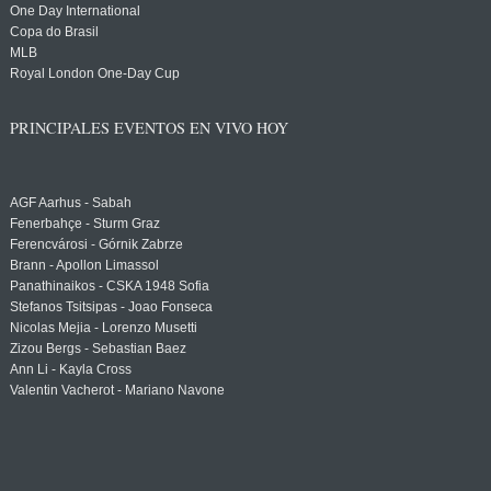
One Day International
Copa do Brasil
MLB
Royal London One-Day Cup
PRINCIPALES EVENTOS EN VIVO HOY
AGF Aarhus - Sabah
Fenerbahçe - Sturm Graz
Ferencvárosi - Górnik Zabrze
Brann - Apollon Limassol
Panathinaikos - CSKA 1948 Sofia
Stefanos Tsitsipas - Joao Fonseca
Nicolas Mejia - Lorenzo Musetti
Zizou Bergs - Sebastian Baez
Ann Li - Kayla Cross
Valentin Vacherot - Mariano Navone