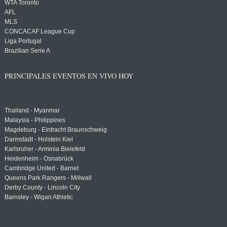
WTA Toronto
AFL
MLS
CONCACAF League Cup
Liga Portugal
Brazilian Serie A
PRINCIPALES EVENTOS EN VIVO HOY
Thailand - Myanmar
Malaysia - Philippines
Magdeburg - Eintracht Braunschweig
Darmstadt - Holstein Kiel
Karlsruher - Arminia Bielefeld
Heidenheim - Osnabrück
Cambridge United - Barnet
Queens Park Rangers - Millwall
Derby County - Lincoln City
Barnsley - Wigan Athletic