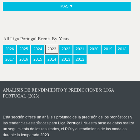
MÁS ▼
All Liga Portugal Events By Years
2026
2025
2024
2023
2022
2021
2020
2019
2018
2017
2016
2015
2014
2013
2012
ANÁLISIS DE RENDIMIENTO Y PREDICCIONES: LIGA
PORTUGAL (2023)
Esta sección ofrece un análisis profundo de la precisión de los pronósticos y
las tendencias estadísticas para
Liga Portugal
. Nuestra base de datos realiza
un seguimiento de los resultados, el ROI y el rendimiento de los modelos
durante la temporada
2023
.