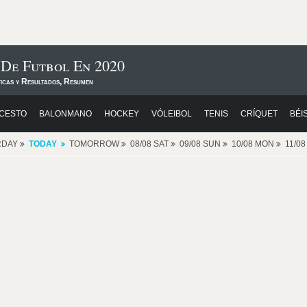
 De Futbol En 2020
ticas y Resultados, Resumen
CESTO
BALONMANO
HOCKEY
VÓLEIBOL
TENIS
CRÍQUET
BÉI
RDAY
TODAY
TOMORROW
08/08 SAT
09/08 SUN
10/08 MON
11/0