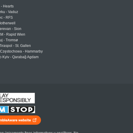
 - Hearts
urku - Vaduz
ec - RFS
otherwell
erevan - Sion
LM - Rapid Wien
uj - Tromsø
Tiraspol - St. Gallen
Częstochowa - Hammarby
 Kyiv - Qarabağ Agdam