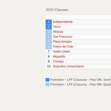
2020 Clausura
1
Independiente
2
Tauro
3
Alianza
4
San Francisco
5
Plaza Amador
6
Potros del Este
7
Arabe Unido
8
Miguelito
9
Chiriqui
10
Deportivo Universitario
Promotion ~ LPF (Clausura ~ Play Offs: Semi~
Promotion ~ LPF (Clausura ~ Play Offs: Quart