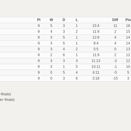
Pl
W
D
L
Diff
Pts
9
5
3
1
15:4
11
18
9
4
3
2
11:9
2
15
9
3
5
1
12:8
4
14
9
3
5
1
8:4
4
14
9
3
4
2
5:5
0
13
9
2
6
1
11:9
2
12
9
3
3
3
11:13
-2
12
9
3
1
5
10:11
-1
10
9
0
5
4
6:11
-5
5
9
0
3
6
3:18
-15
3
finals)
er~finals)