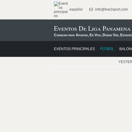
español
info@live2sport.com
Eventos De Liga Panamena
Consejos para Apostar, En Vivo, Dónde Ver, Estadís
EVENTOS PRINCIPALES
FÚTBOL
BALON
YESTE