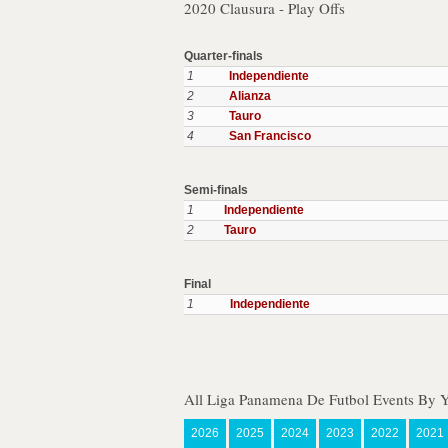
2020 Clausura - Play Offs
Quarter-finals
1
Independiente
2
Alianza
3
Tauro
4
San Francisco
Semi-finals
1
Independiente
2
Tauro
Final
1
Independiente
All Liga Panamena De Futbol Events By Y
2026
2025
2024
2023
2022
2021