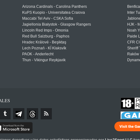
Arizona Cardinals - Carolina Panthers
Benfica
KuPS Kuopio - Universitatea Craiova
Inter T
Maccabi Tel Aviv - CSKA Sofia
Jablon
Jagiellonia Białystok - Glasgow Rangers
HJK - M
Lincoln Red Imps - Omonia
Noah Y
Red Bull Salzburg - Paphos
Paide 
Hradec Králové - Beşiktaş
CFR Cl
Lech Poznań - KÍ Klaksvík
Sheriff 
PAOK - Anderlecht
Raków 
Thun - Vikingur Reykjavik
Dynamo
ALES