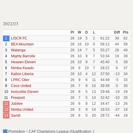
2022/23
Pl
W
D
L
Diff
Pts
1
LISCR FC
26
19
5
2
61:22
39
62
2
BEA Mountain
26
16
10
0
56:12
44
58
3
Watanga
26
14
7
5
55:27
28
49
4
Mighty Barrolle
26
10
9
7
53:34
19
39
5
Heaven Eleven
26
10
9
7
45:40
5
39
6
Nimba Kwado
26
9
10
7
28:22
6
37
7
Kallon Liberia
26
10
4
12
37:50
-13
34
8
LPRC Oiler
26
9
6
11
44:49
-5
33
9
Cece United
26
7
9
10
39:39
0
30
10
Invincible Eleven
26
8
5
13
29:48
-19
29
11
Freeport
26
7
5
14
32:42
-10
26
12
Jubilee
26
6
8
12
34:47
-13
26
13
Nimba United
26
3
9
14
16:53
-37
18
14
Sandi
26
6
0
20
28:72
-44
18
Promotion ~ CAF Champions League (Qualification: )