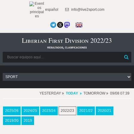
español
info@live2sport.com
Liberian First Division 2022/23
resultados, clasificaciones
YESTERDAY
TODAY
TOMORROW
09/08 07:39
2025/26
2024/25
2023/24
2022/23
2021/22
2020/21
2019/20
2019