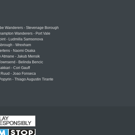
e Wanderers - Stevenage Borough
hampton Wanderers - Port Vale
oint - Ludmilla Samsonova
sbrough - Wrexham
ertens - Naomi Osaka
e Atmane - Jakub Mensik
Townsend - Belinda Bencic
akkari - Cori Gauff
 Ruud - Joao Fonseca
Popyrin - Thiago Augustin Tirante