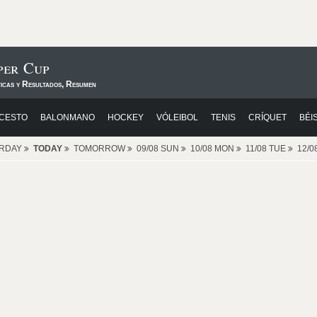
per Cup
ticas y Resultados, Resumen
CESTO
BALONMANO
HOCKEY
VÓLEIBOL
TENIS
CRÍQUET
BÉI
ERDAY
TODAY
TOMORROW
09/08 SUN
10/08 MON
11/08 TUE
12/