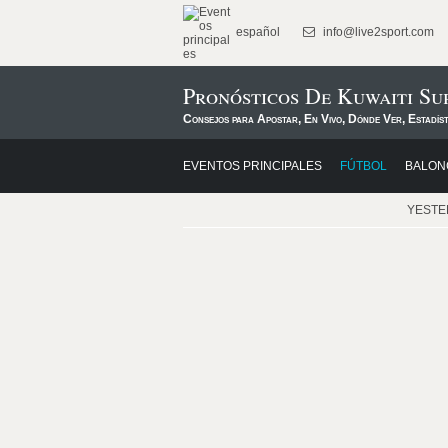
español
info@live2sport.com
Pronósticos De Kuwaiti Su
Consejos para Apostar, En Vivo, Dónde Ver, Estadís
EVENTOS PRINCIPALES
FÚTBOL
BALON
YEST