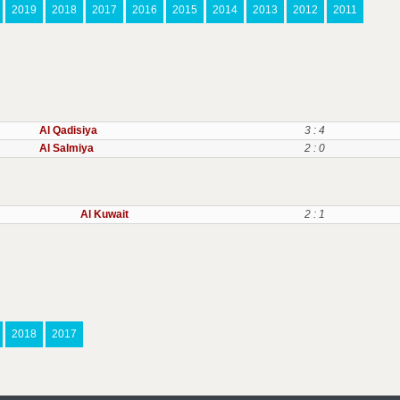
2019
2018
2017
2016
2015
2014
2013
2012
2011
Al Qadisiya
3 : 4
Al Salmiya
2 : 0
Al Kuwait
2 : 1
2018
2017