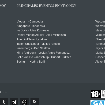
 HOY
PRINCIPALES EVENTOS EN VIVO HOY
Vietnam - Cambodia
Wycomb
Singapore - Indonesia
Wolver
Iva Jovic - Alina Korneeva
Maya J
Daniel Merida Aguilar - Alex Michelsen
Middle
Ann Li - Elena Rybakina
Elise M
Tallon Griekspoor - Matteo Arnaldi
Terenc
Zizou Bergs - Ben Shelton
Taylor 
Mirra Andreeva - Leylah Annie Fernandez
Maria S
Botic Van De Zandschulp - Hubert Hurkacz
Casper
Bochum - Hertha Berlin
Alexei 
ALES