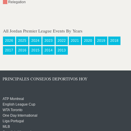
Relegation
All Jordan Premier League Events By Years
2026
2025
2024
2023
2022
2021
2020
2019
2018
2017
2016
2015
2014
2013
PRINCIPALES CONSEJOS DEPORTIVOS HOY
ATP Montreal
English League Cup
WTA Toronto
One Day International
Liga Portugal
MLB