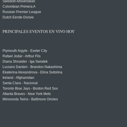
Swedish Allsvenskan
Colombian Primera A
Russian Premier League
Dutch Eerste Divisie
PRINCIPALES EVENTOS EN VIVO HOY
Plymouth Argyle - Exeter City
Rafael Jodar - Arthur Fils
Diana Shnaider - Iga Swiatek
Luciano Darderi - Brandon Nakashima
Ekaterina Alexandrova - Elina Svitolina
Ireland - Afghanistan
Santa Clara - Nacional
Toronto Blue Jays - Boston Red Sox
Atlanta Braves - New York Mets
Minnesota Twins - Baltimore Orioles