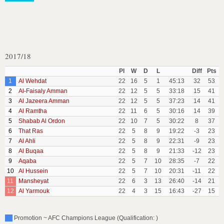
2017/18
Pl
W
D
L
Diff
Pts
1
Al Wehdat
22
16
5
1
45:13
32
53
2
Al-Faisaly Amman
22
12
5
5
33:18
15
41
3
Al Jazeera Amman
22
12
5
5
37:23
14
41
4
Al Ramtha
22
11
6
5
30:16
14
39
5
Shabab Al Ordon
22
10
7
5
30:22
8
37
6
That Ras
22
5
8
9
19:22
-3
23
7
Al Ahli
22
5
8
9
22:31
-9
23
8
Al Buqaa
22
5
8
9
21:33
-12
23
9
Aqaba
22
5
7
10
28:35
-7
22
10
Al Hussein
22
5
7
10
20:31
-11
22
11
Mansheyat
22
6
3
13
26:40
-14
21
12
Al Yarmouk
22
4
3
15
16:43
-27
15
Promotion ~ AFC Champions League (Qualification: )