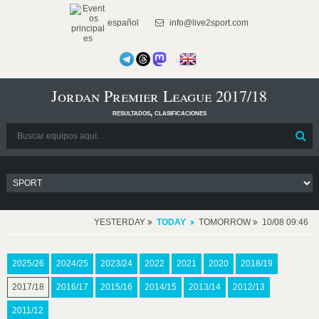
español
info@live2sport.com
Jordan Premier League 2017/18
resultados, clasificaciones
YESTERDAY
TODAY
TOMORROW
10/08 09:46
2025/26
2024/25
2023/24
2022
2021
2020
2018/19
2017/18
2016/17
2015/16
2014/15
2013/14
2012/13
2011/12