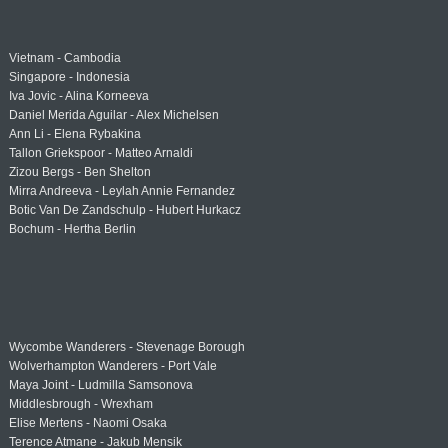
Vietnam - Cambodia
Singapore - Indonesia
Iva Jovic - Alina Korneeva
Daniel Merida Aguilar - Alex Michelsen
Ann Li - Elena Rybakina
Tallon Griekspoor - Matteo Arnaldi
Zizou Bergs - Ben Shelton
Mirra Andreeva - Leylah Annie Fernandez
Botic Van De Zandschulp - Hubert Hurkacz
Bochum - Hertha Berlin
Wycombe Wanderers - Stevenage Borough
Wolverhampton Wanderers - Port Vale
Maya Joint - Ludmilla Samsonova
Middlesbrough - Wrexham
Elise Mertens - Naomi Osaka
Terence Atmane - Jakub Mensik