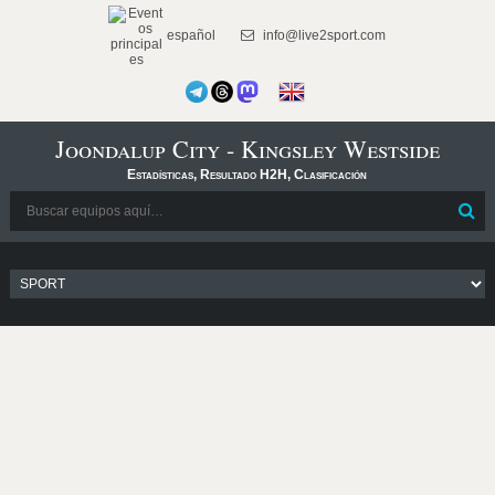
español
info@live2sport.com
Joondalup City - Kingsley Westside
Estadísticas, Resultado H2H, Clasificación