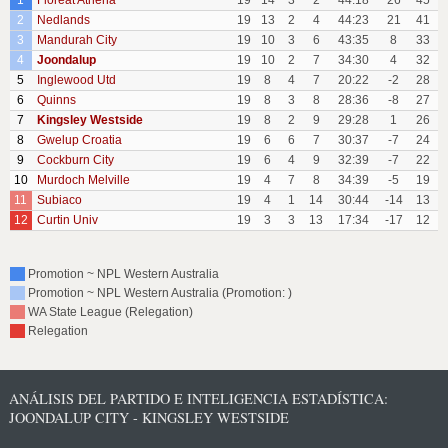
1
Floreat Athena
19
14
3
2
44:18
26
45
2
Nedlands
19
13
2
4
44:23
21
41
3
Mandurah City
19
10
3
6
43:35
8
33
4
Joondalup
19
10
2
7
34:30
4
32
5
Inglewood Utd
19
8
4
7
20:22
-2
28
6
Quinns
19
8
3
8
28:36
-8
27
7
Kingsley Westside
19
8
2
9
29:28
1
26
8
Gwelup Croatia
19
6
6
7
30:37
-7
24
9
Cockburn City
19
6
4
9
32:39
-7
22
10
Murdoch Melville
19
4
7
8
34:39
-5
19
11
Subiaco
19
4
1
14
30:44
-14
13
12
Curtin Univ
19
3
3
13
17:34
-17
12
Promotion ~ NPL Western Australia
Promotion ~ NPL Western Australia (Promotion: )
WA State League (Relegation)
Relegation
ANÁLISIS DEL PARTIDO E INTELIGENCIA ESTADÍSTICA:
JOONDALUP CITY - KINGSLEY WESTSIDE