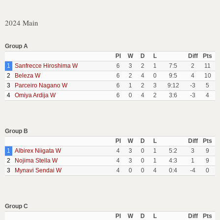
2024 Main
Group A
Pl
W
D
L
Diff
Pts
1
Sanfrecce Hiroshima W
6
3
2
1
7:5
2
11
2
Beleza W
6
2
4
0
9:5
4
10
3
Parceiro Nagano W
6
1
2
3
9:12
-3
5
4
Omiya Ardija W
6
0
4
2
3:6
-3
4
Group B
Pl
W
D
L
Diff
Pts
1
Albirex Niigata W
4
3
0
1
5:2
3
9
2
Nojima Stella W
4
3
0
1
4:3
1
9
3
Mynavi Sendai W
4
0
0
4
0:4
-4
0
Group C
Pl
W
D
L
Diff
Pts