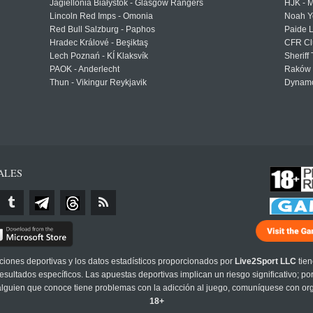
Jagiellonia Białystok - Glasgow Rangers
HJK - M
Lincoln Red Imps - Omonia
Noah Y
Red Bull Salzburg - Paphos
Paide 
Hradec Králové - Beşiktaş
CFR Cl
Lech Poznań - KÍ Klaksvík
Sheriff 
PAOK - Anderlecht
Raków 
Thun - Vikingur Reykjavik
Dynamo
ALES
cciones deportivas y los datos estadísticos proporcionados por
Live2Sport LLC
tien
sultados específicos. Las apuestas deportivas implican un riesgo significativo; po
 alguien que conoce tiene problemas con la adicción al juego, comuníquese con or
18+