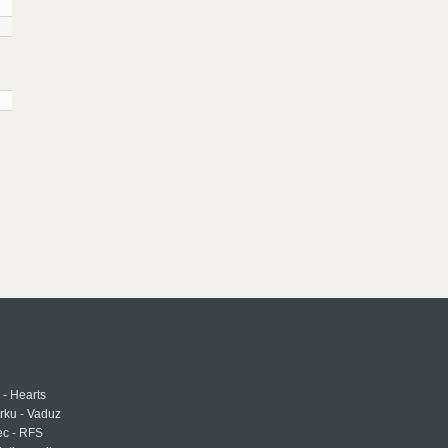
 - Hearts
urku - Vaduz
ec - RFS