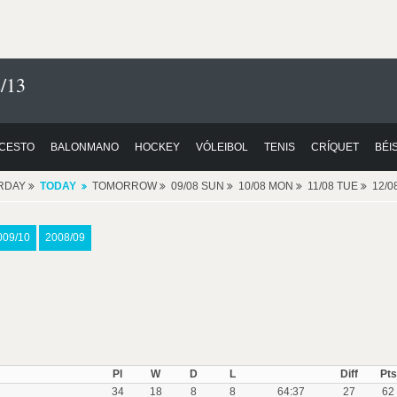
/13
CESTO
BALONMANO
HOCKEY
VÓLEIBOL
TENIS
CRÍQUET
BÉI
RDAY
TODAY
TOMORROW
09/08 SUN
10/08 MON
11/08 TUE
12/
009/10
2008/09
Pl
W
D
L
Diff
Pts
34
18
8
8
64:37
27
62