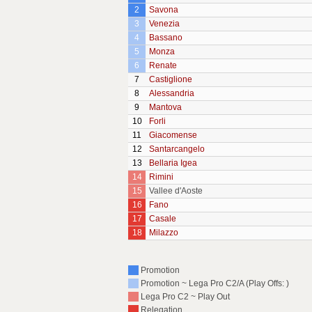
2
Savona
3
Venezia
4
Bassano
5
Monza
6
Renate
7
Castiglione
8
Alessandria
9
Mantova
10
Forli
11
Giacomense
12
Santarcangelo
13
Bellaria Igea
14
Rimini
15
Vallee d'Aoste
16
Fano
17
Casale
18
Milazzo
Promotion
Promotion ~ Lega Pro C2/A (Play Offs: )
Lega Pro C2 ~ Play Out
Relegation