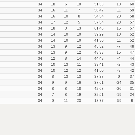
34
18
6
10
51:33
18
60
34
16
11
7
58:47
11
59
34
16
10
8
54:34
20
58
34
17
12
5
57:34
23
57
34
18
3
13
61:46
15
57
34
14
10
10
39:29
10
52
34
14
10
10
41:30
11
52
34
13
9
12
45:52
-7
48
34
13
9
12
48:33
15
47
34
12
8
14
44:48
-4
44
34
10
13
11
39:41
-2
43
34
10
12
12
41:50
-9
42
34
8
13
13
37:37
0
37
34
9
9
16
37:61
-24
35
34
8
8
18
42:68
-26
31
34
7
8
19
32:51
-19
24
34
0
11
23
18:77
-59
9