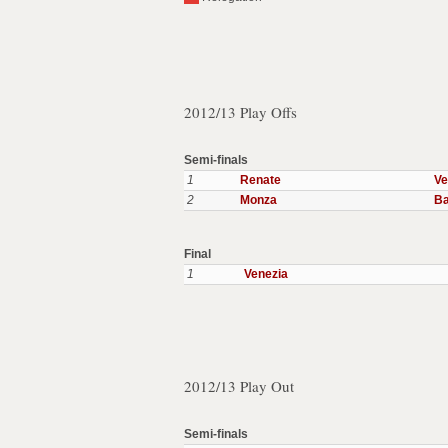
2012/13 Play Offs
Semi-finals
1
Renate
Ve
2
Monza
B
Final
1
Venezia
2012/13 Play Out
Semi-finals