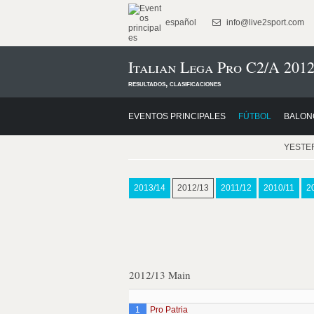
español
info@live2sport.com
Italian Lega Pro C2/A 2012
resultados, clasificaciones
EVENTOS PRINCIPALES
FÚTBOL
BALON
YESTE
2013/14
2012/13
2011/12
2010/11
2
2012/13 Main
1
Pro Patria