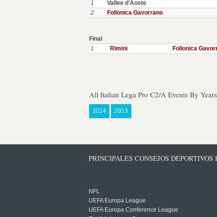
1
Vallee d'Aoste
2
Follonica Gavorrano
Final
1
Rimini
Follonica Gavor
All Italian Lega Pro C2/A Events By Years
2014
2013
PRINCIPALES CONSEJOS DEPORTIVOS
NFL
UEFA Europa League
UEFA Europa Conference League