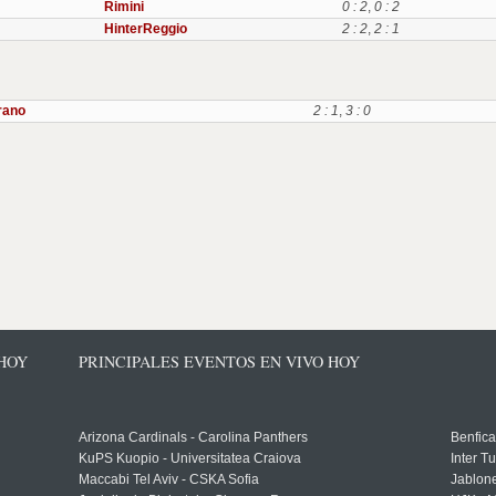
Rimini
0 : 2
,
0 : 2
HinterReggio
2 : 2
,
2 : 1
rano
2 : 1
,
3 : 0
 HOY
PRINCIPALES EVENTOS EN VIVO HOY
Arizona Cardinals - Carolina Panthers
Benfica
KuPS Kuopio - Universitatea Craiova
Inter T
Maccabi Tel Aviv - CSKA Sofia
Jablon