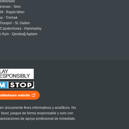
otherwell
erevan - Sion
LM - Rapid Wien
uj - Tromsø
Tiraspol - St. Gallen
Częstochowa - Hammarby
 Kyiv - Qarabağ Agdam
en únicamente fines informativos y analíticos. No
r favor, juegue de forma responsable y solo con
ganizaciones de apoyo profesional de inmediato.