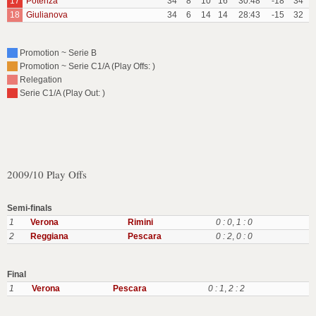
17
Potenza
34
8
10
16
30:48
-18
34
18
Giulianova
34
6
14
14
28:43
-15
32
Promotion ~ Serie B
Promotion ~ Serie C1/A (Play Offs: )
Relegation
Serie C1/A (Play Out: )
2009/10 Play Offs
Semi-finals
1
Verona
Rimini
0 : 0
,
1 : 0
2
Reggiana
Pescara
0 : 2
,
0 : 0
Final
1
Verona
Pescara
0 : 1
,
2 : 2