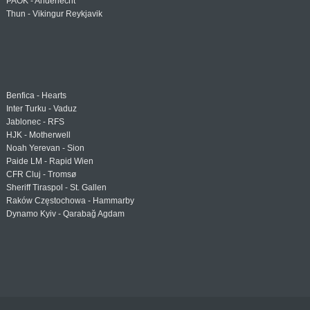
PAOK - Anderlecht
Thun - Vikingur Reykjavik
Benfica - Hearts
Inter Turku - Vaduz
Jablonec - RFS
HJK - Motherwell
Noah Yerevan - Sion
Paide LM - Rapid Wien
CFR Cluj - Tromsø
Sheriff Tiraspol - St. Gallen
Raków Częstochowa - Hammarby
Dynamo Kyiv - Qarabağ Agdam