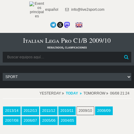
español
info@live2sport.com
Italian Lega Pro C1/B 2009/10
resultados, clasificaciones
YESTERDAY
TODAY
TOMORROW
06/08 21:24
2013/14
2012/13
2011/12
2010/11
2009/10
2008/09
2007/08
2006/07
2005/06
2004/05