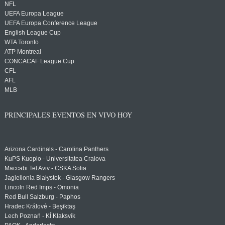
NFL
UEFA Europa League
UEFA Europa Conference League
English League Cup
WTA Toronto
ATP Montreal
CONCACAF League Cup
CFL
AFL
MLB
PRINCIPALES EVENTOS EN VIVO HOY
Arizona Cardinals - Carolina Panthers
KuPS Kuopio - Universitatea Craiova
Maccabi Tel Aviv - CSKA Sofia
Jagiellonia Białystok - Glasgow Rangers
Lincoln Red Imps - Omonia
Red Bull Salzburg - Paphos
Hradec Králové - Beşiktaş
Lech Poznań - KÍ Klaksvík