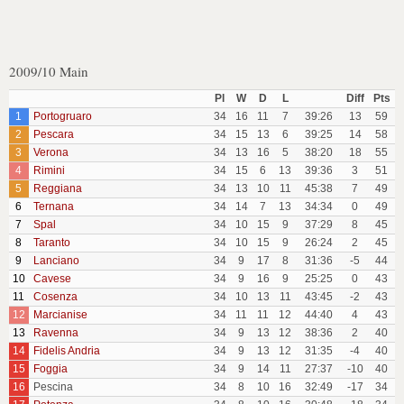
2009/10 Main
Pl
W
D
L
Diff
Pts
1
Portogruaro
34
16
11
7
39:26
13
59
2
Pescara
34
15
13
6
39:25
14
58
3
Verona
34
13
16
5
38:20
18
55
4
Rimini
34
15
6
13
39:36
3
51
5
Reggiana
34
13
10
11
45:38
7
49
6
Ternana
34
14
7
13
34:34
0
49
7
Spal
34
10
15
9
37:29
8
45
8
Taranto
34
10
15
9
26:24
2
45
9
Lanciano
34
9
17
8
31:36
-5
44
10
Cavese
34
9
16
9
25:25
0
43
11
Cosenza
34
10
13
11
43:45
-2
43
12
Marcianise
34
11
11
12
44:40
4
43
13
Ravenna
34
9
13
12
38:36
2
40
14
Fidelis Andria
34
9
13
12
31:35
-4
40
15
Foggia
34
9
14
11
27:37
-10
40
16
Pescina
34
8
10
16
32:49
-17
34