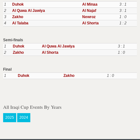
1
Duhok
Al Minaa
3 : 1
2
Al Quwa Al Jawiya
Al Najaf
3 : 1
3
Zakho
Newroz
1 : 0
4
Al Talaba
Al Shorta
1 : 2
Semi-finals
1
Duhok
Al Quwa Al Jawiya
3 : 1
2
Zakho
Al Shorta
1 : 0
Final
1
Duhok
Zakho
1 : 0
All Iraqi Cup Events By Years
2025
2024