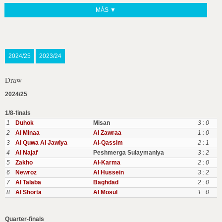
MÁS ▼
2024/25
2023/24
Draw
2024/25
1/8-finals
1
Duhok
Misan
3 : 0
2
Al Minaa
Al Zawraa
1 : 0
3
Al Quwa Al Jawiya
Al-Qassim
2 : 1
4
Al Najaf
Peshmerga Sulaymaniya
3 : 2
5
Zakho
Al-Karma
2 : 0
6
Newroz
Al Hussein
3 : 2
7
Al Talaba
Baghdad
2 : 0
8
Al Shorta
Al Mosul
1 : 0
Quarter-finals