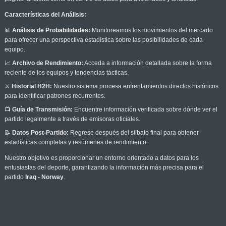
Características del Análisis:
📊
Análisis de Probabilidades:
Monitoreamos los movimientos del mercado
para ofrecer una perspectiva estadística sobre las posibilidades de cada
equipo.
📈
Archivo de Rendimiento:
Acceda a información detallada sobre la forma
reciente de los equipos y tendencias tácticas.
⚔️
Historial H2H:
Nuestro sistema procesa enfrentamientos directos históricos
para identificar patrones recurrentes.
📺
Guía de Transmisión:
Encuentre información verificada sobre dónde ver el
partido legalmente a través de emisoras oficiales.
📝
Datos Post-Partido:
Regrese después del silbato final para obtener
estadísticas completas y resúmenes de rendimiento.
Nuestro objetivo es proporcionar un entorno orientado a datos para los
entusiastas del deporte, garantizando la información más precisa para el
partido
Iraq - Norway
.