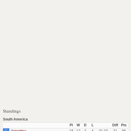
Standings
South America
Pl
W
D
L
Diff
Pts