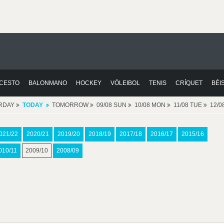
CESTO
BALONMANO
HOCKEY
VÓLEIBOL
TENIS
CRÍQUET
BÉI
RDAY
TODAY
TOMORROW
09/08 SUN
10/08 MON
11/08 TUE
12/
021/22
2020/21
2019/20
2018/19
2017/18
2016/17
2015/16
010/11
2009/10
2008/09