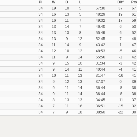
Pl
W
D
L
Diff
Pts
34
19
10
5
67:30
37
67
34
16
13
5
48:29
19
61
34
16
11
7
49:32
17
59
34
13
14
7
46:40
6
53
34
13
13
8
55:49
6
52
34
13
9
12
52:45
7
48
34
11
14
9
43:42
1
47
34
12
10
12
48:53
-5
46
34
11
9
14
55:56
-1
42
34
9
15
10
31:34
-3
42
34
9
14
11
40:44
-4
41
34
10
11
13
31:47
-16
41
34
9
12
13
37:37
0
39
34
9
11
14
36:44
-8
38
34
9
11
14
36:44
-8
38
34
8
13
13
34:45
-11
37
34
7
11
16
36:51
-15
32
34
7
9
18
38:60
-22
30