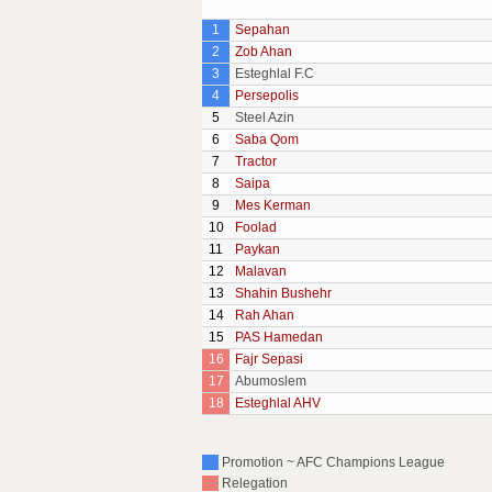
1
Sepahan
2
Zob Ahan
3
Esteghlal F.C
4
Persepolis
5
Steel Azin
6
Saba Qom
7
Tractor
8
Saipa
9
Mes Kerman
10
Foolad
11
Paykan
12
Malavan
13
Shahin Bushehr
14
Rah Ahan
15
PAS Hamedan
16
Fajr Sepasi
17
Abumoslem
18
Esteghlal AHV
Promotion ~ AFC Champions League
Relegation