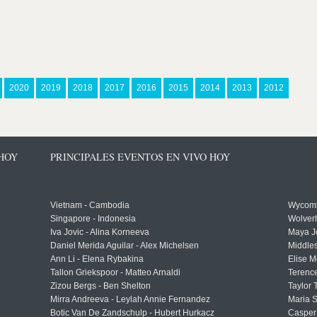
2020
2019
2018
2017
2016
2015
2014
2013
2012
 HOY
PRINCIPALES EVENTOS EN VIVO HOY
Vietnam - Cambodia
Wycomb
Singapore - Indonesia
Wolver
Iva Jovic - Alina Korneeva
Maya J
Daniel Merida Aguilar - Alex Michelsen
Middle
Ann Li - Elena Rybakina
Elise M
Tallon Griekspoor - Matteo Arnaldi
Terenc
Zizou Bergs - Ben Shelton
Taylor 
Mirra Andreeva - Leylah Annie Fernandez
Maria S
Botic Van De Zandschulp - Hubert Hurkacz
Casper