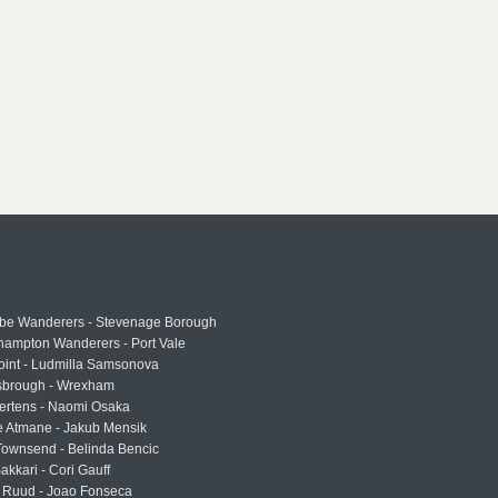
e Wanderers - Stevenage Borough
hampton Wanderers - Port Vale
oint - Ludmilla Samsonova
sbrough - Wrexham
ertens - Naomi Osaka
e Atmane - Jakub Mensik
Townsend - Belinda Bencic
akkari - Cori Gauff
 Ruud - Joao Fonseca