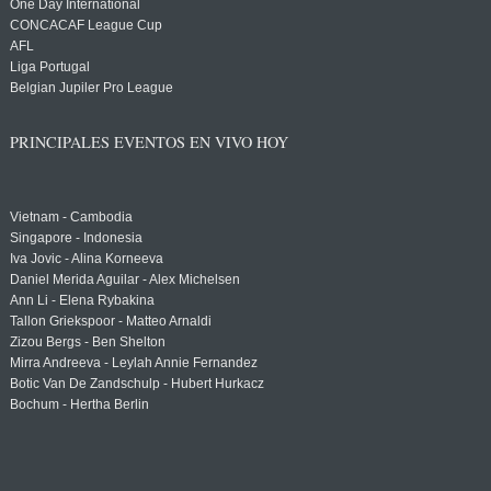
One Day International
CONCACAF League Cup
AFL
Liga Portugal
Belgian Jupiler Pro League
PRINCIPALES EVENTOS EN VIVO HOY
Vietnam - Cambodia
Singapore - Indonesia
Iva Jovic - Alina Korneeva
Daniel Merida Aguilar - Alex Michelsen
Ann Li - Elena Rybakina
Tallon Griekspoor - Matteo Arnaldi
Zizou Bergs - Ben Shelton
Mirra Andreeva - Leylah Annie Fernandez
Botic Van De Zandschulp - Hubert Hurkacz
Bochum - Hertha Berlin