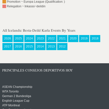
Promotion ~ Europa League (Qualification: )
Relegation ~ Inkasso~deildin
All Icelandic Besta-Deild Karla Events By Years
2026
2025
2024
2023
2022
2021
2020
2019
2018
2017
2016
2015
2014
2013
2012
PRINCIPALES CONSEJOS DEPORTIVOS HOY
ASEAN Championship
WTA Toronto
German 2 Bundesliga
English League Cup
ATP Montreal