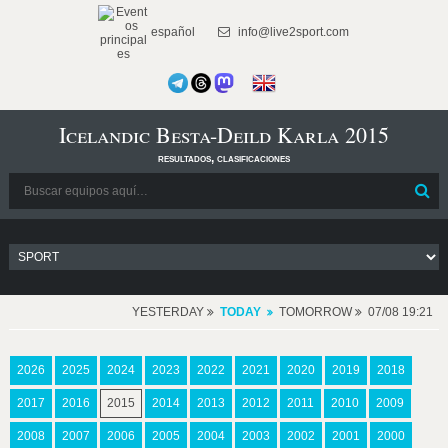
español
info@live2sport.com
Icelandic Besta-Deild Karla 2015
resultados, clasificaciones
YESTERDAY
TODAY
TOMORROW
07/08 19:21
2026
2025
2024
2023
2022
2021
2020
2019
2018
2017
2016
2015
2014
2013
2012
2011
2010
2009
2008
2007
2006
2005
2004
2003
2002
2001
2000