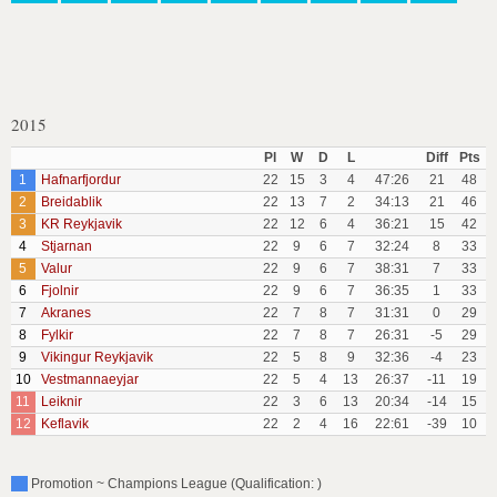
2015
Pl
W
D
L
Diff
Pts
1
Hafnarfjordur
22
15
3
4
47:26
21
48
2
Breidablik
22
13
7
2
34:13
21
46
3
KR Reykjavik
22
12
6
4
36:21
15
42
4
Stjarnan
22
9
6
7
32:24
8
33
5
Valur
22
9
6
7
38:31
7
33
6
Fjolnir
22
9
6
7
36:35
1
33
7
Akranes
22
7
8
7
31:31
0
29
8
Fylkir
22
7
8
7
26:31
-5
29
9
Vikingur Reykjavik
22
5
8
9
32:36
-4
23
10
Vestmannaeyjar
22
5
4
13
26:37
-11
19
11
Leiknir
22
3
6
13
20:34
-14
15
12
Keflavik
22
2
4
16
22:61
-39
10
Promotion ~ Champions League (Qualification: )