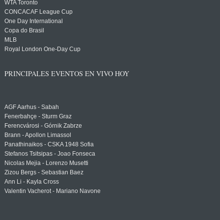
WTA Toronto
CONCACAF League Cup
One Day International
Copa do Brasil
MLB
Royal London One-Day Cup
PRINCIPALES EVENTOS EN VIVO HOY
AGF Aarhus - Sabah
Fenerbahçe - Sturm Graz
Ferencvárosi - Górnik Zabrze
Brann - Apollon Limassol
Panathinaikos - CSKA 1948 Sofia
Stefanos Tsitsipas - Joao Fonseca
Nicolas Mejia - Lorenzo Musetti
Zizou Bergs - Sebastian Baez
Ann Li - Kayla Cross
Valentin Vacherot - Mariano Navone