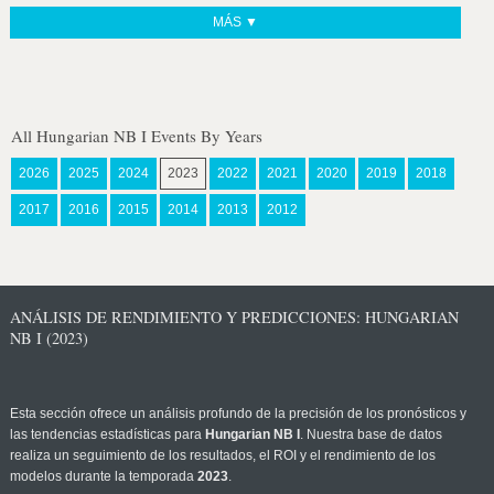
MÁS ▼
All Hungarian NB I Events By Years
2026
2025
2024
2023
2022
2021
2020
2019
2018
2017
2016
2015
2014
2013
2012
ANÁLISIS DE RENDIMIENTO Y PREDICCIONES: HUNGARIAN
NB I (2023)
Esta sección ofrece un análisis profundo de la precisión de los pronósticos y
las tendencias estadísticas para
Hungarian NB I
. Nuestra base de datos
realiza un seguimiento de los resultados, el ROI y el rendimiento de los
modelos durante la temporada
2023
.