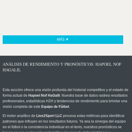
MÁS ▼
ANÁLISIS DE RENDIMIENTO Y PRONÓSTICOS: HAPOEL NOF
HAGALIL
Esta sección ofrece una visión profunda del historial competitivo y el estado de
forma actual de
Hapoel Nof HaGalil
. Nuestra base de datos rastrea resultados
profesionales, estadísticas H2H y tendencias de rendimiento para brindar una
visión completa de este
Equipo de Fútbol
.
El motor analítico de
Live2Sport LLC
procesa estas métricas para identificar
patrones que influyen en los resultados futuros. Ya sea la sinergia del equipo
en el fútbol o la consistencia individual en el tenis, nuestros pronósticos se