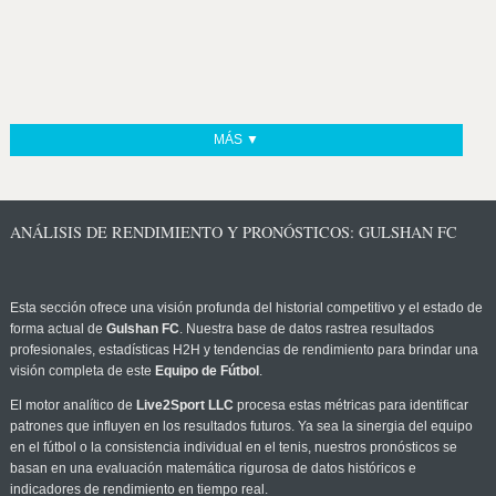
MÁS ▼
ANÁLISIS DE RENDIMIENTO Y PRONÓSTICOS: GULSHAN FC
Esta sección ofrece una visión profunda del historial competitivo y el estado de
forma actual de
Gulshan FC
. Nuestra base de datos rastrea resultados
profesionales, estadísticas H2H y tendencias de rendimiento para brindar una
visión completa de este
Equipo de Fútbol
.
El motor analítico de
Live2Sport LLC
procesa estas métricas para identificar
patrones que influyen en los resultados futuros. Ya sea la sinergia del equipo
en el fútbol o la consistencia individual en el tenis, nuestros pronósticos se
basan en una evaluación matemática rigurosa de datos históricos e
indicadores de rendimiento en tiempo real.