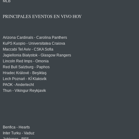
MLB
PRINCIPALES EVENTOS EN VIVO HOY
Arizona Cardinals - Carolina Panthers
KuPS Kuopio - Universitatea Craiova
Maccabi Tel Aviv - CSKA Sofia
Jagiellonia Białystok - Glasgow Rangers
Lincoln Red Imps - Omonia
Red Bull Salzburg - Paphos
Hradec Králové - Beşiktaş
Lech Poznań - KÍ Klaksvík
PAOK - Anderlecht
Thun - Vikingur Reykjavik
Benfica - Hearts
Inter Turku - Vaduz