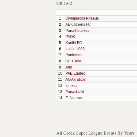
2001/02
1
Olympiacos Piraeus
2
AEK Athens FC
3
Panathinaikos
4
PAOK
5
Xanthi FC
6
Iraklis 1908
7
Panionios
8
OFI Crete
9
Aris
10
PAE Egaleo
11
AO Akratitos
12
Ionikos
13
Panachaiki
14
E. Asteras
All Greek Super League Events By Years