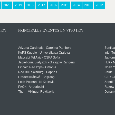
2020
2019
2018
2017
2016
2015
2014
2013
2012
 HOY
PRINCIPALES EVENTOS EN VIVO HOY
Arizona Cardinals - Carolina Panthers
Benfica
KuPS Kuopio - Universitatea Craiova
Inter T
Maccabi Tel Aviv - CSKA Sofia
Jablon
Jagiellonia Białystok - Glasgow Rangers
HJK - M
Lincoln Red Imps - Omonia
Noah Y
Red Bull Salzburg - Paphos
Paide 
Hradec Králové - Beşiktaş
CFR Cl
Lech Poznań - KÍ Klaksvík
Sheriff 
PAOK - Anderlecht
Raków 
Thun - Vikingur Reykjavik
Dynamo