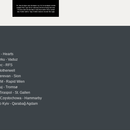
 - Hearts
urku - Vaduz
ec - RFS
otherwell
erevan - Sion
LM - Rapid Wien
uj - Tromsø
Tiraspol - St. Gallen
Częstochowa - Hammarby
 Kyiv - Qarabağ Agdam