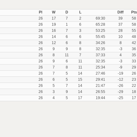
Pl
W
D
L
Diff
Pts
26
17
7
2
69:30
39
58
26
19
1
6
65:28
37
58
26
16
7
3
53:25
28
55
26
14
6
6
55:45
10
48
26
12
6
8
34:26
8
42
26
9
9
8
32:35
-3
36
26
8
11
7
37:33
4
35
26
9
6
11
32:35
-3
33
26
7
8
11
25:34
-9
29
26
7
5
14
27:46
-19
26
26
6
5
15
29:41
-12
23
26
5
7
14
21:47
-26
22
26
3
9
14
26:55
-29
18
26
4
5
17
19:44
-25
17