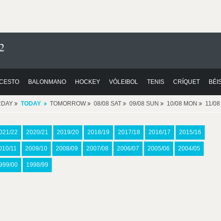
2
CESTO
BALONMANO
HOCKEY
VÓLEIBOL
TENIS
CRÍQUET
BÉI
RDAY
TODAY
TOMORROW
08/08 SAT
09/08 SUN
10/08 MON
11/0
021/22
2020/21
2019/20
2018/19
2017/18
2016/17
2015/16
010/11
2009/10
2008/09
2007/08
2006/07
2005/06
2004/05
999/00
1998/99