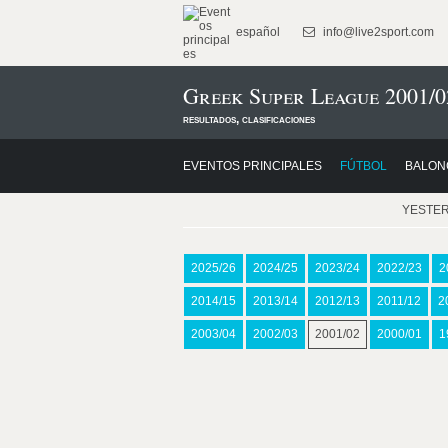
español
info@live2sport.com
Greek Super League 2001/0
resultados, clasificaciones
EVENTOS PRINCIPALES
FÚTBOL
BALON
YESTE
2025/26
2024/25
2023/24
2022/23
2
2014/15
2013/14
2012/13
2011/12
2
2003/04
2002/03
2001/02
2000/01
1