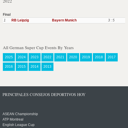
2022
Final
1
RB Leipzig
Bayern Munich
3 : 5
All German Super Cup Events By Years
2025
2024
2023
2022
2021
2020
2019
2018
2017
2016
2015
2014
2013
PRINCIPALES CONSEJOS DEPORTIVOS HOY
ASEAN Championship
ATP Montreal
English League Cup