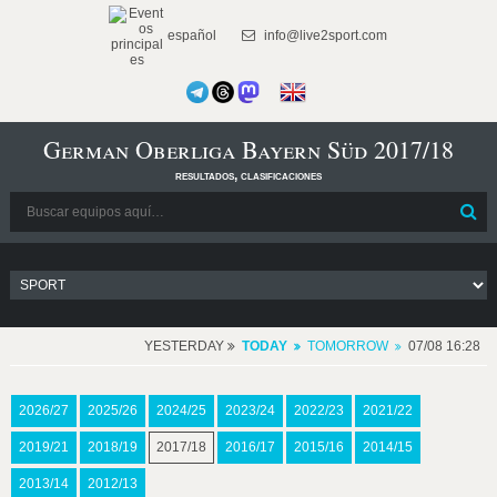
español
info@live2sport.com
German Oberliga Bayern Süd 2017/18
resultados, clasificaciones
YESTERDAY
TODAY
TOMORROW
07/08 16:28
2026/27
2025/26
2024/25
2023/24
2022/23
2021/22
2019/21
2018/19
2017/18
2016/17
2015/16
2014/15
2013/14
2012/13