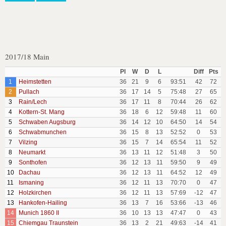
2017/18 Main
Pl
W
D
L
Diff
Pts
1
Heimstetten
36
21
9
6
93:51
42
72
2
Pullach
36
17
14
5
75:48
27
65
3
Rain/Lech
36
17
11
8
70:44
26
62
4
Kottern-St. Mang
36
18
6
12
59:48
11
60
5
Schwaben Augsburg
36
14
12
10
64:50
14
54
6
Schwabmunchen
36
15
8
13
52:52
0
53
7
Vilzing
36
15
7
14
65:54
11
52
8
Neumarkt
36
13
11
12
51:48
3
50
9
Sonthofen
36
12
13
11
59:50
9
49
10
Dachau
36
12
13
11
64:52
12
49
11
Ismaning
36
12
11
13
70:70
0
47
12
Holzkirchen
36
12
11
13
57:69
-12
47
13
Hankofen-Hailing
36
13
7
16
53:66
-13
46
14
Munich 1860 II
36
10
13
13
47:47
0
43
15
Chiemgau Traunstein
36
13
2
21
49:63
-14
41