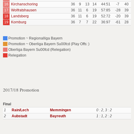
16
Kirchanschoring
36
9
13
14
44:51
-7
40
17
Wolfratshausen
36
11
6
19
57:85
-28
39
18
Landsberg
36
11
6
19
52:72
-20
39
19
Kornburg
36
7
7
22
36:97
-61
28
Promotion ~ Regionalliga Bayern
Promotion ~ Oberliga Bayern Su00fcd (Play Offs: )
Oberliga Bayern Su00fcd (Relegation)
Relegation
2017/18 Promotion
Final
1
Rain/Lech
Memmingen
0 : 2
,
3 : 2
2
Aubstadt
Bayreuth
1 : 1
,
2 : 2