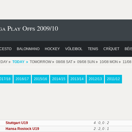
a Play Offs 2009/10
CESTO
BALONMANO
HOCKEY
VÓLEIBOL
TENIS
CRÍQUET
BÉI
RDAY
TODAY
TOMORROW
08/08 SAT
09/08 SUN
10/08 MON
11/0
017/18
2016/17
2015/16
2014/15
2013/14
2012/13
2011/12
Stuttgart U19
4 : 0
,
0 : 2
Hansa Rostock U19
2 : 2
,
0 : 1