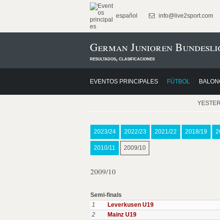
español
info@live2sport.com
German Junioren Bundeslig
resultados, clasificaciones
EVENTOS PRINCIPALES
FÚTBOL
BALON
YESTE
2023/24
2022/23
2021/22
2018/19
2
2010/11
2009/10
2009/10
Semi-finals
1
Leverkusen U19
2
Mainz U19