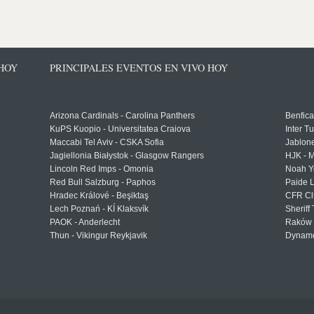
 HOY
PRINCIPALES EVENTOS EN VIVO HOY
Arizona Cardinals - Carolina Panthers
Benfica
KuPS Kuopio - Universitatea Craiova
Inter T
Maccabi Tel Aviv - CSKA Sofia
Jablon
Jagiellonia Białystok - Glasgow Rangers
HJK - M
Lincoln Red Imps - Omonia
Noah Y
Red Bull Salzburg - Paphos
Paide 
Hradec Králové - Beşiktaş
CFR Cl
Lech Poznań - KÍ Klaksvík
Sheriff 
PAOK - Anderlecht
Raków 
Thun - Vikingur Reykjavik
Dynamo