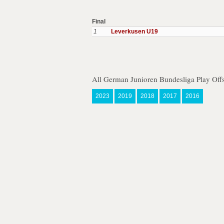
Final
1
Leverkusen U19
All German Junioren Bundesliga Play Off
2023
2019
2018
2017
2016