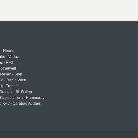
 - Hearts
urku - Vaduz
ec - RFS
otherwell
erevan - Sion
LM - Rapid Wien
uj - Tromsø
Tiraspol - St. Gallen
Częstochowa - Hammarby
 Kyiv - Qarabağ Agdam