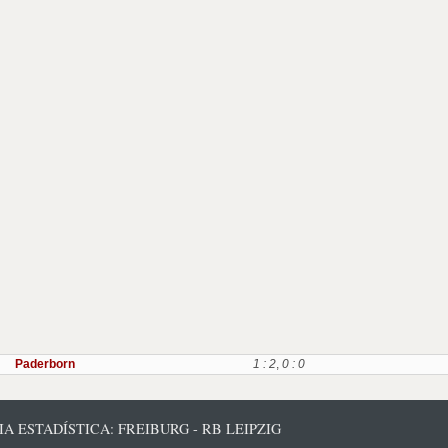
Paderborn
1 : 2
,
0 : 0
IA ESTADÍSTICA: FREIBURG - RB LEIPZIG