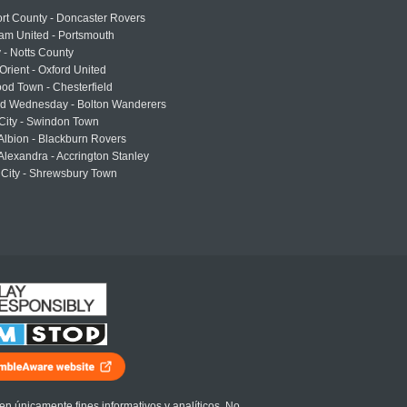
rt County - Doncaster Rovers
am United - Portsmouth
 - Notts County
Orient - Oxford United
od Town - Chesterfield
eld Wednesday - Bolton Wanderers
 City - Swindon Town
Albion - Blackburn Rovers
lexandra - Accrington Stanley
 City - Shrewsbury Town
en únicamente fines informativos y analíticos. No