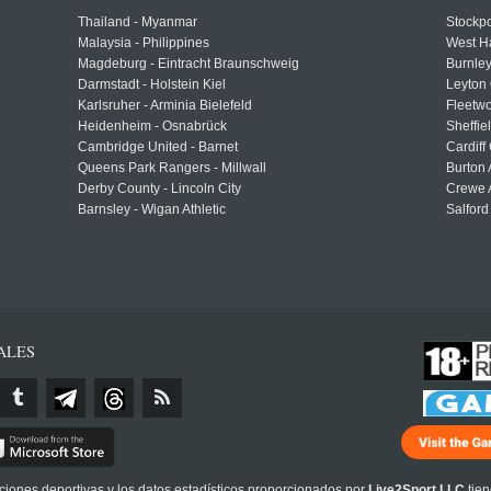
Thailand - Myanmar
Stockpo
Malaysia - Philippines
West H
Magdeburg - Eintracht Braunschweig
Burnley
Darmstadt - Holstein Kiel
Leyton 
Karlsruher - Arminia Bielefeld
Fleetwo
Heidenheim - Osnabrück
Sheffi
Cambridge United - Barnet
Cardiff
Queens Park Rangers - Millwall
Burton 
Derby County - Lincoln City
Crewe A
Barnsley - Wigan Athletic
Salford
ALES
cciones deportivas y los datos estadísticos proporcionados por
Live2Sport LLC
tien