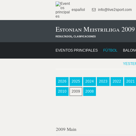
español
info@live2sport.com
Estonian Meistriliiga 2009
resultados, clasificaciones
EVENTOS PRINCIPALES
FÚTBOL
BALON
YESTE
2026
2025
2024
2023
2022
2021
2010
2009
2008
2009 Main