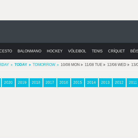
CESTO
BALONMANO
HOCKEY
VÓLEIBOL
TENIS
CRÍQUET
BÉI
RDAY
TODAY
TOMORROW
10/08 MON
11/08 TUE
12/08 WED
13/
2020
2019
2018
2017
2016
2015
2014
2013
2012
2011