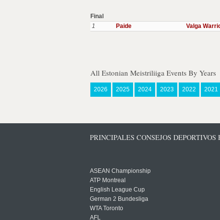
Final
1
Paide
Valga Warri
All Estonian Meistriliiga Events By Years
2026
2025
2024
2023
2022
2021
PRINCIPALES CONSEJOS DEPORTIVOS
ASEAN Championship
ATP Montreal
English League Cup
German 2 Bundesliga
WTA Toronto
AFL