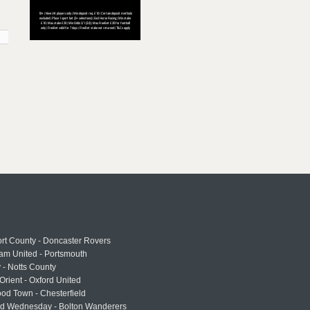
rt County - Doncaster Rovers
am United - Portsmouth
 - Notts County
Orient - Oxford United
od Town - Chesterfield
eld Wednesday - Bolton Wanderers