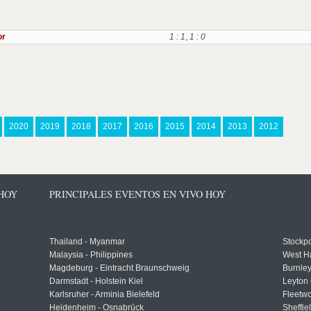
or
1 : 1
,
1 : 0
2020
2019
2018
2017
2016
2015
2014
2013
2012
 HOY
PRINCIPALES EVENTOS EN VIVO HOY
Thailand - Myanmar
Stockpo
Malaysia - Philippines
West H
Magdeburg - Eintracht Braunschweig
Burnley
Darmstadt - Holstein Kiel
Leyton 
Karlsruher - Arminia Bielefeld
Fleetwo
Heidenheim - Osnabrück
Sheffi