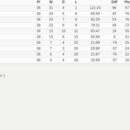
Pl
W
D
L
Diff
Pts
36
31
4
1
121:23
98
97
36
24
4
8
85:40
45
76
36
23
7
6
82:29
53
76
36
22
6
8
79:31
48
72
36
15
10
11
65:47
18
55
36
15
6
15
55:49
6
51
36
7
4
25
21:99
-78
25
36
7
3
26
29:86
-57
24
36
6
4
26
21:97
-76
22
36
4
4
28
32:89
-57
16
: )