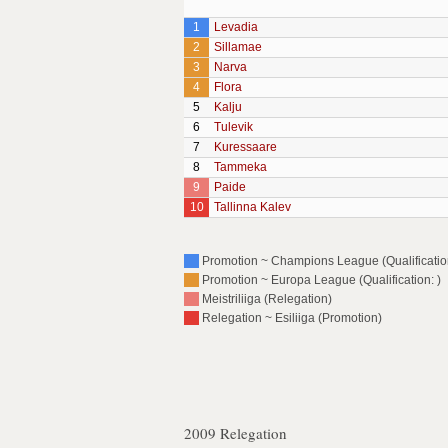
1
Levadia
2
Sillamae
3
Narva
4
Flora
5
Kalju
6
Tulevik
7
Kuressaare
8
Tammeka
9
Paide
10
Tallinna Kalev
Promotion ~ Champions League (Qualification
Promotion ~ Europa League (Qualification: )
Meistriliiga (Relegation)
Relegation ~ Esiliiga (Promotion)
2009 Relegation