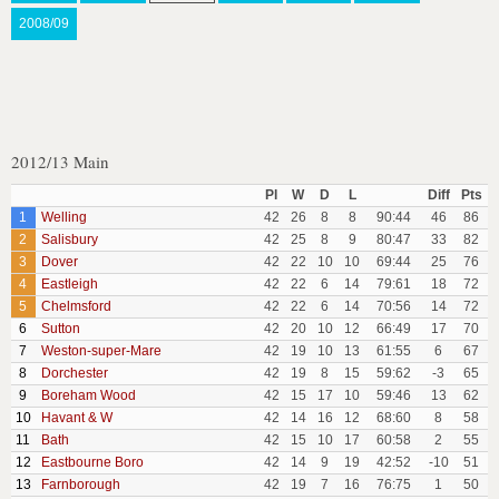
2008/09
2012/13 Main
Pl
W
D
L
Diff
Pts
1
Welling
42
26
8
8
90:44
46
86
2
Salisbury
42
25
8
9
80:47
33
82
3
Dover
42
22
10
10
69:44
25
76
4
Eastleigh
42
22
6
14
79:61
18
72
5
Chelmsford
42
22
6
14
70:56
14
72
6
Sutton
42
20
10
12
66:49
17
70
7
Weston-super-Mare
42
19
10
13
61:55
6
67
8
Dorchester
42
19
8
15
59:62
-3
65
9
Boreham Wood
42
15
17
10
59:46
13
62
10
Havant & W
42
14
16
12
68:60
8
58
11
Bath
42
15
10
17
60:58
2
55
12
Eastbourne Boro
42
14
9
19
42:52
-10
51
13
Farnborough
42
19
7
16
76:75
1
50