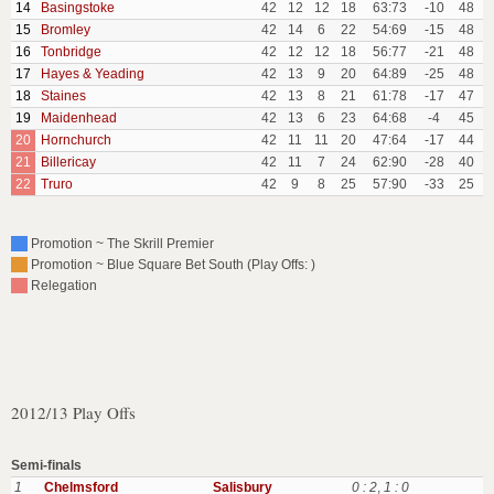
14
Basingstoke
42
12
12
18
63:73
-10
48
15
Bromley
42
14
6
22
54:69
-15
48
16
Tonbridge
42
12
12
18
56:77
-21
48
17
Hayes & Yeading
42
13
9
20
64:89
-25
48
18
Staines
42
13
8
21
61:78
-17
47
19
Maidenhead
42
13
6
23
64:68
-4
45
20
Hornchurch
42
11
11
20
47:64
-17
44
21
Billericay
42
11
7
24
62:90
-28
40
22
Truro
42
9
8
25
57:90
-33
25
Promotion ~ The Skrill Premier
Promotion ~ Blue Square Bet South (Play Offs: )
Relegation
2012/13 Play Offs
Semi-finals
1
Chelmsford
Salisbury
0 : 2
,
1 : 0