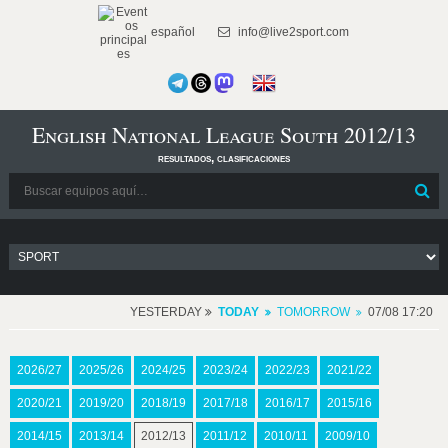
español
info@live2sport.com
English National League South 2012/13
resultados, clasificaciones
YESTERDAY
TODAY
TOMORROW
07/08 17:20
2026/27
2025/26
2024/25
2023/24
2022/23
2021/22
2020/21
2019/20
2018/19
2017/18
2016/17
2015/16
2014/15
2013/14
2012/13
2011/12
2010/11
2009/10