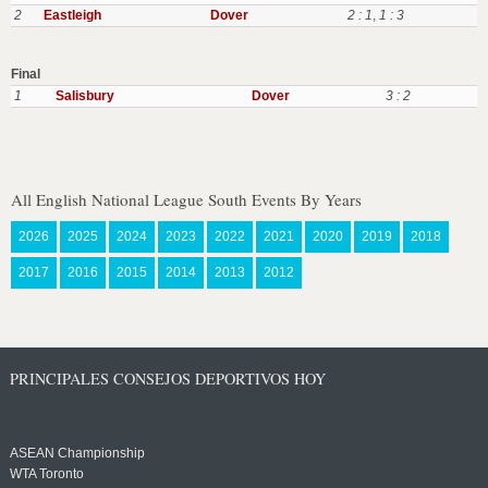
2
Eastleigh
Dover
2 : 1
,
1 : 3
Final
1
Salisbury
Dover
3 : 2
All English National League South Events By Years
2026
2025
2024
2023
2022
2021
2020
2019
2018
2017
2016
2015
2014
2013
2012
PRINCIPALES CONSEJOS DEPORTIVOS HOY
ASEAN Championship
WTA Toronto