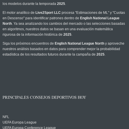
los modelos durante la temporada
2025
.
El motor analítico de
Live2Sport LLC
procesa "Estimaciones de ML" y "Cuotas
en Descenso" para identificar patrones dentro de
English National League
North
. Ya sea analizando los cambios del mercado o las selecciones basadas
en algoritmos, nuestros datos se basan en una evaluación matemática
rigurosa de la información histórica de
2025
.
Siga los próximos encuentros de
English National League North
y aproveche
nuestros análisis basados en datos para comprender mejor la probabilidad
estadística de los resultados futuros durante la campaña de
2025
.
PRINCIPALES CONSEJOS DEPORTIVOS HOY
NFL
UEFA Europa League
UEFA Europa Conference League