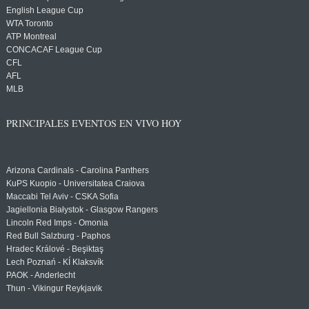
English League Cup
WTA Toronto
ATP Montreal
CONCACAF League Cup
CFL
AFL
MLB
PRINCIPALES EVENTOS EN VIVO HOY
Arizona Cardinals - Carolina Panthers
KuPS Kuopio - Universitatea Craiova
Maccabi Tel Aviv - CSKA Sofia
Jagiellonia Białystok - Glasgow Rangers
Lincoln Red Imps - Omonia
Red Bull Salzburg - Paphos
Hradec Králové - Beşiktaş
Lech Poznań - KÍ Klaksvík
PAOK - Anderlecht
Thun - Vikingur Reykjavik