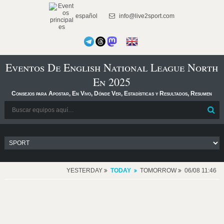
español
info@live2sport.com
Eventos De English National League North
En 2025
Consejos para Apostar, En Vivo, Dónde Ver, Estadísticas y Resultados, Resumen
YESTERDAY
TODAY
TOMORROW
06/08 11:46