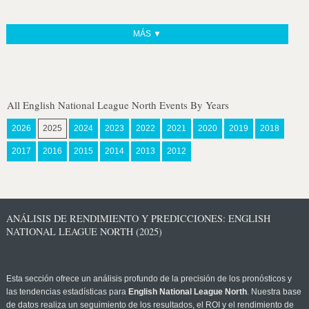
MÁS ▼
All English National League North Events By Years
2026
2025
2024
2023
2022
2021
2020
2019
2018
2017
2016
2015
2014
2013
2012
ANÁLISIS DE RENDIMIENTO Y PREDICCIONES: ENGLISH
NATIONAL LEAGUE NORTH (2025)
Esta sección ofrece un análisis profundo de la precisión de los pronósticos y
las tendencias estadísticas para
English National League North
. Nuestra base
de datos realiza un seguimiento de los resultados, el ROI y el rendimiento de