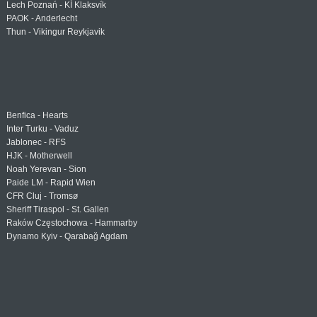
Lech Poznań - KÍ Klaksvík
PAOK - Anderlecht
Thun - Vikingur Reykjavik
Benfica - Hearts
Inter Turku - Vaduz
Jablonec - RFS
HJK - Motherwell
Noah Yerevan - Sion
Paide LM - Rapid Wien
CFR Cluj - Tromsø
Sheriff Tiraspol - St. Gallen
Raków Częstochowa - Hammarby
Dynamo Kyiv - Qarabağ Agdam