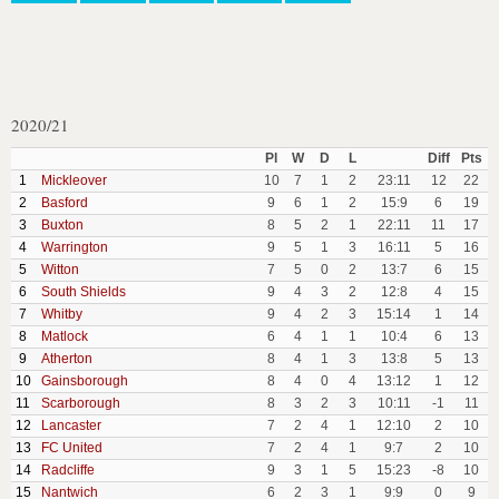
2020/21
Pl
W
D
L
Diff
Pts
1
Mickleover
10
7
1
2
23:11
12
22
2
Basford
9
6
1
2
15:9
6
19
3
Buxton
8
5
2
1
22:11
11
17
4
Warrington
9
5
1
3
16:11
5
16
5
Witton
7
5
0
2
13:7
6
15
6
South Shields
9
4
3
2
12:8
4
15
7
Whitby
9
4
2
3
15:14
1
14
8
Matlock
6
4
1
1
10:4
6
13
9
Atherton
8
4
1
3
13:8
5
13
10
Gainsborough
8
4
0
4
13:12
1
12
11
Scarborough
8
3
2
3
10:11
-1
11
12
Lancaster
7
2
4
1
12:10
2
10
13
FC United
7
2
4
1
9:7
2
10
14
Radcliffe
9
3
1
5
15:23
-8
10
15
Nantwich
6
2
3
1
9:9
0
9