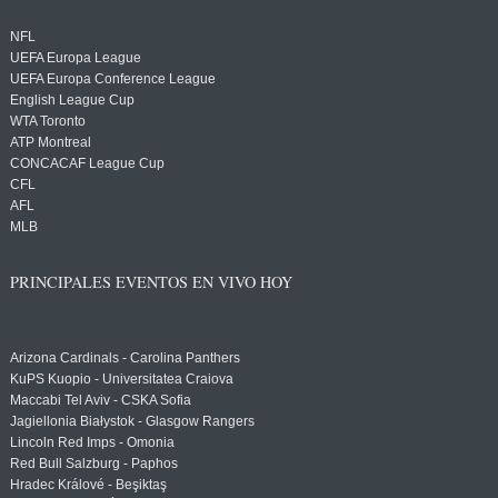
NFL
UEFA Europa League
UEFA Europa Conference League
English League Cup
WTA Toronto
ATP Montreal
CONCACAF League Cup
CFL
AFL
MLB
PRINCIPALES EVENTOS EN VIVO HOY
Arizona Cardinals - Carolina Panthers
KuPS Kuopio - Universitatea Craiova
Maccabi Tel Aviv - CSKA Sofia
Jagiellonia Białystok - Glasgow Rangers
Lincoln Red Imps - Omonia
Red Bull Salzburg - Paphos
Hradec Králové - Beşiktaş