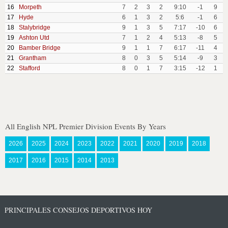
16
Morpeth
7
2
3
2
9:10
-1
9
17
Hyde
6
1
3
2
5:6
-1
6
18
Stalybridge
9
1
3
5
7:17
-10
6
19
Ashton Utd
7
1
2
4
5:13
-8
5
20
Bamber Bridge
9
1
1
7
6:17
-11
4
21
Grantham
8
0
3
5
5:14
-9
3
22
Stafford
8
0
1
7
3:15
-12
1
All English NPL Premier Division Events By Years
2026
2025
2024
2023
2022
2021
2020
2019
2018
2017
2016
2015
2014
2013
PRINCIPALES CONSEJOS DEPORTIVOS HOY