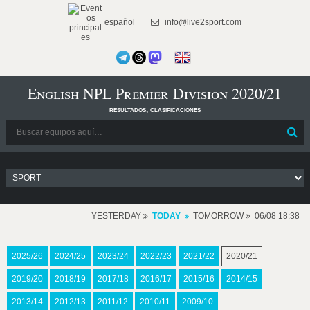
español
info@live2sport.com
English NPL Premier Division 2020/21
resultados, clasificaciones
YESTERDAY
TODAY
TOMORROW
06/08 18:38
2025/26
2024/25
2023/24
2022/23
2021/22
2020/21
2019/20
2018/19
2017/18
2016/17
2015/16
2014/15
2013/14
2012/13
2011/12
2010/11
2009/10