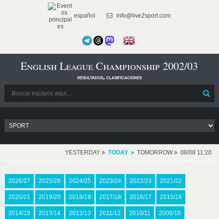
español
info@live2sport.com
English League Championship 2002/03
resultados, clasificaciones
YESTERDAY
TODAY
TOMORROW
08/08 11:20
2026/27
2025/26
2024/25
2023/24
2022/23
2021/22
2020/21
2019/20
2018/19
2017/18
2016/17
2015/16
2014/15
2013/14
2012/13
2011/12
2010/11
2009/10