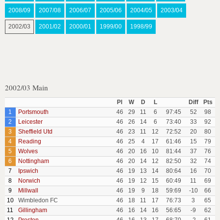
2008/09
2007/08
2006/07
2005/06
2004/05
2003/04
2002/03
2001/02
2000/01
1999/00
1998/99
2002/03 Main
Pl
W
D
L
Diff
Pts
1
Portsmouth
46
29
11
6
97:45
52
98
2
Leicester
46
26
14
6
73:40
33
92
3
Sheffield Utd
46
23
11
12
72:52
20
80
4
Reading
46
25
4
17
61:46
15
79
5
Wolves
46
20
16
10
81:44
37
76
6
Nottingham
46
20
14
12
82:50
32
74
7
Ipswich
46
19
13
14
80:64
16
70
8
Norwich
46
19
12
15
60:49
11
69
9
Millwall
46
19
9
18
59:69
-10
66
10
Wimbledon FC
46
18
11
17
76:73
3
65
11
Gillingham
46
16
14
16
56:65
-9
62