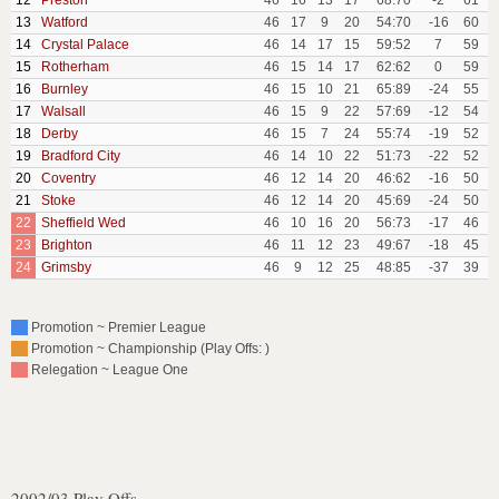
12
Preston
46
16
13
17
68:70
-2
61
13
Watford
46
17
9
20
54:70
-16
60
14
Crystal Palace
46
14
17
15
59:52
7
59
15
Rotherham
46
15
14
17
62:62
0
59
16
Burnley
46
15
10
21
65:89
-24
55
17
Walsall
46
15
9
22
57:69
-12
54
18
Derby
46
15
7
24
55:74
-19
52
19
Bradford City
46
14
10
22
51:73
-22
52
20
Coventry
46
12
14
20
46:62
-16
50
21
Stoke
46
12
14
20
45:69
-24
50
22
Sheffield Wed
46
10
16
20
56:73
-17
46
23
Brighton
46
11
12
23
49:67
-18
45
24
Grimsby
46
9
12
25
48:85
-37
39
Promotion ~ Premier League
Promotion ~ Championship (Play Offs: )
Relegation ~ League One
2002/03 Play Offs