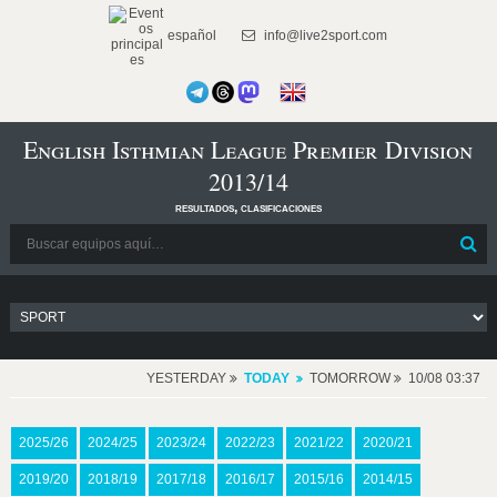
español
info@live2sport.com
English Isthmian League Premier Division
2013/14
resultados, clasificaciones
YESTERDAY
TODAY
TOMORROW
10/08 03:37
2025/26
2024/25
2023/24
2022/23
2021/22
2020/21
2019/20
2018/19
2017/18
2016/17
2015/16
2014/15