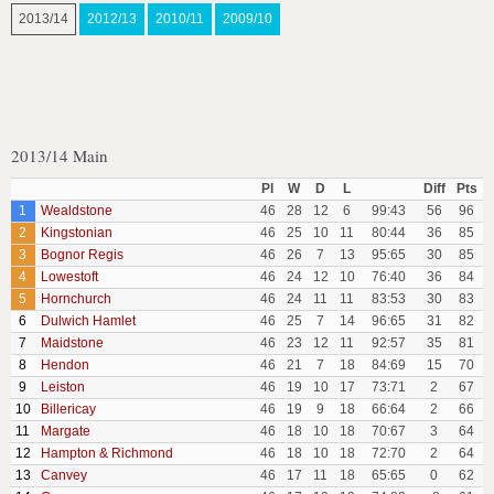
2013/14
2012/13
2010/11
2009/10
2013/14 Main
Pl
W
D
L
Diff
Pts
1
Wealdstone
46
28
12
6
99:43
56
96
2
Kingstonian
46
25
10
11
80:44
36
85
3
Bognor Regis
46
26
7
13
95:65
30
85
4
Lowestoft
46
24
12
10
76:40
36
84
5
Hornchurch
46
24
11
11
83:53
30
83
6
Dulwich Hamlet
46
25
7
14
96:65
31
82
7
Maidstone
46
23
12
11
92:57
35
81
8
Hendon
46
21
7
18
84:69
15
70
9
Leiston
46
19
10
17
73:71
2
67
10
Billericay
46
19
9
18
66:64
2
66
11
Margate
46
18
10
18
70:67
3
64
12
Hampton & Richmond
46
18
10
18
72:70
2
64
13
Canvey
46
17
11
18
65:65
0
62