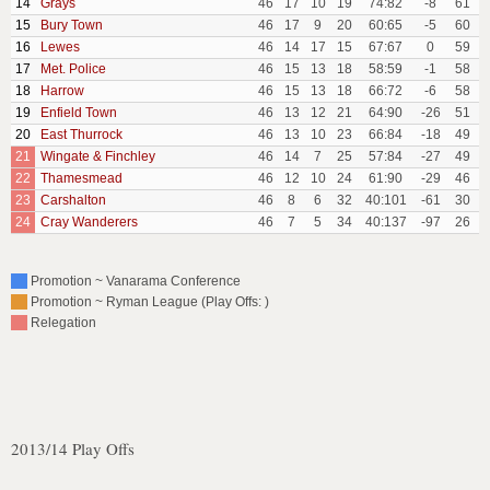
14
Grays
46
17
10
19
74:82
-8
61
15
Bury Town
46
17
9
20
60:65
-5
60
16
Lewes
46
14
17
15
67:67
0
59
17
Met. Police
46
15
13
18
58:59
-1
58
18
Harrow
46
15
13
18
66:72
-6
58
19
Enfield Town
46
13
12
21
64:90
-26
51
20
East Thurrock
46
13
10
23
66:84
-18
49
21
Wingate & Finchley
46
14
7
25
57:84
-27
49
22
Thamesmead
46
12
10
24
61:90
-29
46
23
Carshalton
46
8
6
32
40:101
-61
30
24
Cray Wanderers
46
7
5
34
40:137
-97
26
Promotion ~ Vanarama Conference
Promotion ~ Ryman League (Play Offs: )
Relegation
2013/14 Play Offs