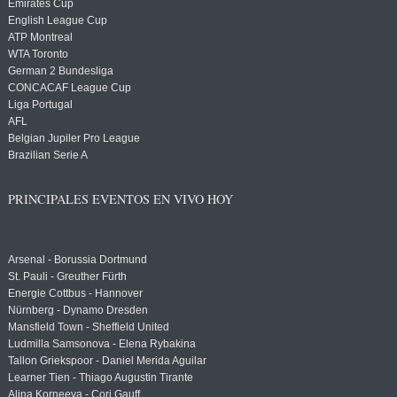
Emirates Cup
English League Cup
ATP Montreal
WTA Toronto
German 2 Bundesliga
CONCACAF League Cup
Liga Portugal
AFL
Belgian Jupiler Pro League
Brazilian Serie A
PRINCIPALES EVENTOS EN VIVO HOY
Arsenal - Borussia Dortmund
St. Pauli - Greuther Fürth
Energie Cottbus - Hannover
Nürnberg - Dynamo Dresden
Mansfield Town - Sheffield United
Ludmilla Samsonova - Elena Rybakina
Tallon Griekspoor - Daniel Merida Aguilar
Learner Tien - Thiago Augustin Tirante
Alina Korneeva - Cori Gauff