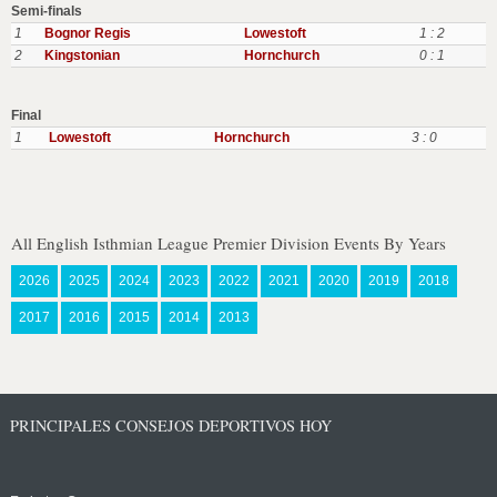
Semi-finals
1
Bognor Regis
Lowestoft
1 : 2
2
Kingstonian
Hornchurch
0 : 1
Final
1
Lowestoft
Hornchurch
3 : 0
All English Isthmian League Premier Division Events By Years
2026
2025
2024
2023
2022
2021
2020
2019
2018
2017
2016
2015
2014
2013
PRINCIPALES CONSEJOS DEPORTIVOS HOY