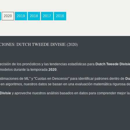
s
2020
2019
2018
2017
2016
IONES: DUTCH TWEEDE DIVISIE (2020)
ecisión de los pronósticos y las tendencias estadísticas para
Dutch Tweede Divisi
os modelos durante la temporada
2020
.
timaciones de ML" y "Cuotas en Descenso" para identificar patrones dentro de
Du
en algoritmos, nuestros datos se basan en una evaluación matemática rigurosa de 
Divisie
y aproveche nuestros análisis basados en datos para comprender mejor la p