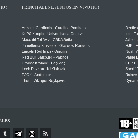
 HOY
PRINCIPALES EVENTOS EN VIVO HOY
Arizona Cardinals - Carolina Panthers
Benfica
KuPS Kuopio - Universitatea Craiova
Inter T
Maccabi Tel Aviv - CSKA Sofia
Jablon
Jagiellonia Białystok - Glasgow Rangers
HJK - M
Lincoln Red Imps - Omonia
Noah Y
Red Bull Salzburg - Paphos
Paide 
Hradec Králové - Beşiktaş
CFR Cl
Lech Poznań - KÍ Klaksvík
Sheriff 
PAOK - Anderlecht
Raków 
Thun - Vikingur Reykjavik
Dynamo
ALES