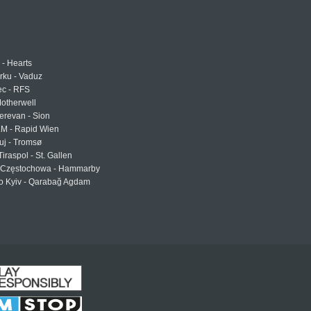
 - Hearts
urku - Vaduz
ec - RFS
otherwell
erevan - Sion
LM - Rapid Wien
uj - Tromsø
Tiraspol - St. Gallen
Częstochowa - Hammarby
 Kyiv - Qarabağ Agdam