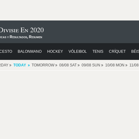
ivisie En 2020
ticas y Resultados, Resumen
CESTO
BALONMANO
HOCKEY
VÓLEIBOL
TENIS
CRÍQUET
BÉI
RDAY
TODAY
TOMORROW
08/08 SAT
09/08 SUN
10/08 MON
11/0