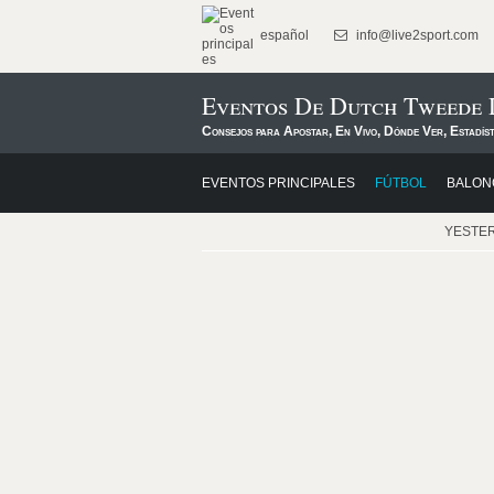
español
info@live2sport.com
Eventos De Dutch Tweede D
Consejos para Apostar, En Vivo, Dónde Ver, Estadís
EVENTOS PRINCIPALES
FÚTBOL
BALON
YESTE