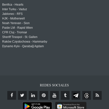
Benfica - Hearts
Inter Turku - Vaduz
Jablonec - RFS
HJK - Motherwell
Noah Yerevan - Sion
Paide LM - Rapid Wien
CFR Cluj - Tromsø
Sheriff Tiraspol - St. Gallen
Raków Częstochowa - Hammarby
Dynamo Kyiv - Qarabağ Agdam
REDES SOCIALES