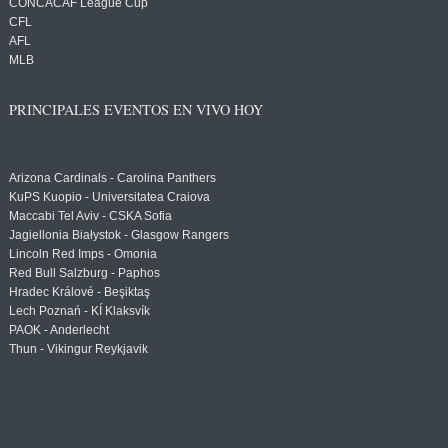
CONCACAF League Cup
CFL
AFL
MLB
PRINCIPALES EVENTOS EN VIVO HOY
Arizona Cardinals - Carolina Panthers
KuPS Kuopio - Universitatea Craiova
Maccabi Tel Aviv - CSKA Sofia
Jagiellonia Białystok - Glasgow Rangers
Lincoln Red Imps - Omonia
Red Bull Salzburg - Paphos
Hradec Králové - Beşiktaş
Lech Poznań - KÍ Klaksvík
PAOK - Anderlecht
Thun - Vikingur Reykjavik