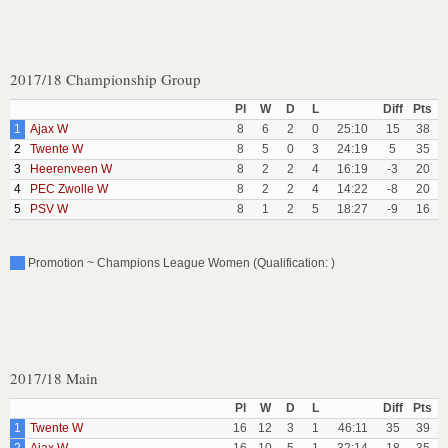
2017/18 Championship Group
Pl
W
D
L
Diff
Pts
1
Ajax W
8
6
2
0
25:10
15
38
2
Twente W
8
5
0
3
24:19
5
35
3
Heerenveen W
8
2
2
4
16:19
-3
20
4
PEC Zwolle W
8
2
2
4
14:22
-8
20
5
PSV W
8
1
2
5
18:27
-9
16
Promotion ~ Champions League Women (Qualification: )
2017/18 Main
Pl
W
D
L
Diff
Pts
1
Twente W
16
12
3
1
46:11
35
39