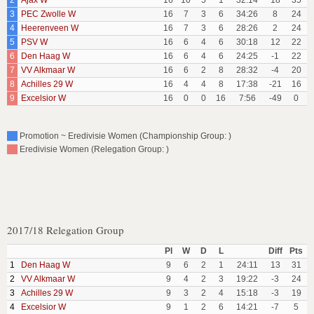
2
Ajax W
16
10
5
1
32:14
18
35
3
PEC Zwolle W
16
7
3
6
34:26
8
24
4
Heerenveen W
16
7
3
6
28:26
2
24
5
PSV W
16
6
4
6
30:18
12
22
6
Den Haag W
16
6
4
6
24:25
-1
22
7
VV Alkmaar W
16
6
2
8
28:32
-4
20
8
Achilles 29 W
16
4
4
8
17:38
-21
16
9
Excelsior W
16
0
0
16
7:56
-49
0
Promotion ~ Eredivisie Women (Championship Group: )
Eredivisie Women (Relegation Group: )
2017/18 Relegation Group
Pl
W
D
L
Diff
Pts
1
Den Haag W
9
6
2
1
24:11
13
31
2
VV Alkmaar W
9
4
2
3
19:22
-3
24
3
Achilles 29 W
9
3
2
4
15:18
-3
19
4
Excelsior W
9
1
2
6
14:21
-7
5