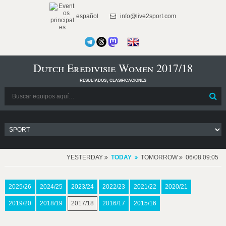
español
info@live2sport.com
Dutch Eredivisie Women 2017/18
resultados, clasificaciones
YESTERDAY
TODAY
TOMORROW
06/08 09:05
2025/26
2024/25
2023/24
2022/23
2021/22
2020/21
2019/20
2018/19
2017/18
2016/17
2015/16