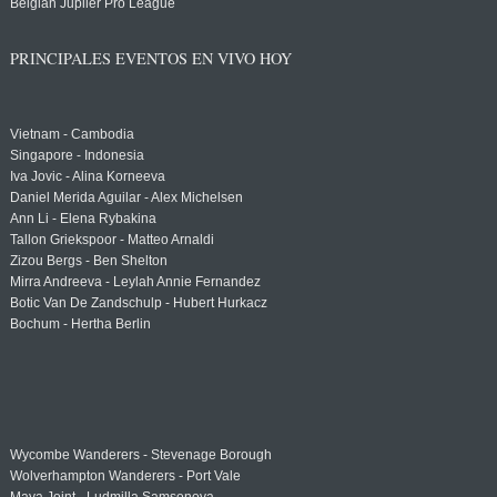
Belgian Jupiler Pro League
PRINCIPALES EVENTOS EN VIVO HOY
Vietnam - Cambodia
Singapore - Indonesia
Iva Jovic - Alina Korneeva
Daniel Merida Aguilar - Alex Michelsen
Ann Li - Elena Rybakina
Tallon Griekspoor - Matteo Arnaldi
Zizou Bergs - Ben Shelton
Mirra Andreeva - Leylah Annie Fernandez
Botic Van De Zandschulp - Hubert Hurkacz
Bochum - Hertha Berlin
Wycombe Wanderers - Stevenage Borough
Wolverhampton Wanderers - Port Vale